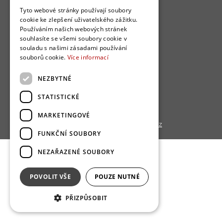
O nás
Tyto webové stránky používají soubory
cookie ke zlepšení uživatelského zážitku.
Bydlo programy
Používáním našich webových stránek
souhlasíte se všemi soubory cookie v
Jak se zapojit?
souladu s našimi zásadami používání
Uživatelské podmínky
souborů cookie.
Více informací
Ochrana osobních údajú
NEZBYTNÉ
Cookies
STATISTICKÉ
Redakce
MARKETINGOVÉ
Copyright © 2013 - 2026,
Bydlo.cz
FUNKČNÍ SOUBORY
NEZAŘAZENÉ SOUBORY
POVOLIT VŠE
POUZE NUTNÉ
PŘIZPŮSOBIT