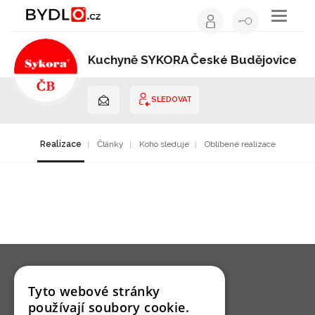
Toggle
navigati
Kuchyně SYKORA České Budějovice
Kuchyňské studio | Jihočeský kraj
SLEDOVAT
Realizace
Články
Koho sleduje
Oblíbené realizace
Tyto webové stránky
používají soubory cookie.