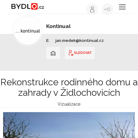
Toggle
navigati
Kontinual
Architekt | Středočeský kraj
E:
jan.medek@kontinual.cz
SLEDOVAT
Rekonstrukce rodinného domu a
zahrady v Židlochovicích
Vizualizace