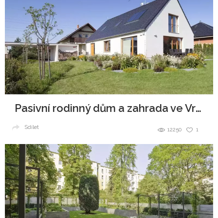
Pasivní rodinný dům a zahrada ve Vraném nad Vltavou
Sdílet
12250
1