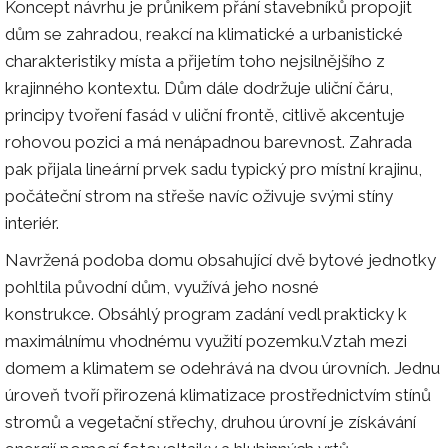
Koncept návrhu je průnikem přání stavebníků propojit
dům se zahradou, reakcí na klimatické a urbanistické
charakteristiky místa a přijetím toho nejsilnějšího z
krajinného kontextu. Dům dále dodržuje uliční čáru,
principy tvoření fasád v uliční frontě, citlivě akcentuje
rohovou pozici a má nenápadnou barevnost. Zahrada
pak přijala lineární prvek sadu typický pro místní krajinu,
počáteční strom na střeše navíc oživuje svými stíny
interiér.
Navržená podoba domu obsahující dvě bytové jednotky
pohltila původní dům, využívá jeho nosné
konstrukce. Obsáhlý program zadání vedl prakticky k
maximálnímu vhodnému využití pozemku.Vztah mezi
domem a klimatem se odehrává na dvou úrovních. Jednu
úroveň tvoří přirozená klimatizace prostřednictvím stínů
stromů a vegetační střechy, druhou úrovní je získávání