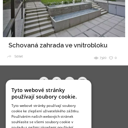
Schovaná zahrada ve vnitrobloku
Sdílet
7320
0
Tyto webové stránky
používají soubory cookie.
O nás
Tyto webové stránky používají soubory
Bydlo programy
cookie ke zlepšení uživatelského zážitku.
Používáním našich webových stránek
Jak se zapojit?
souhlasíte se všemi soubory cookie v
Uživatelské podmínky
souladu s našimi zásadami používání