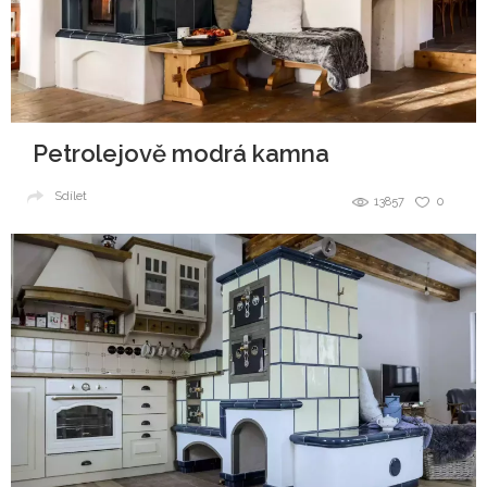
Petrolejově modrá kamna
Sdílet
13857
0