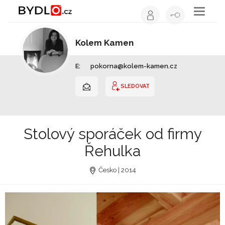
Toggle
navigati
Kolem Kamen
Kamnář | Jihočeský kraj
E:
pokorna@kolem-kamen.cz
SLEDOVAT
Stolový sporáček od firmy
Řehulka
Česko | 2014