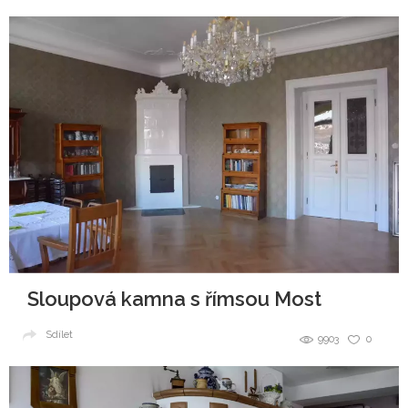
Sloupová kamna s římsou Most
Sdílet
9903
0