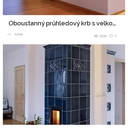
Oboustanný průhledový krb s velkoplošnou keramikou
Sdílet
9539
0