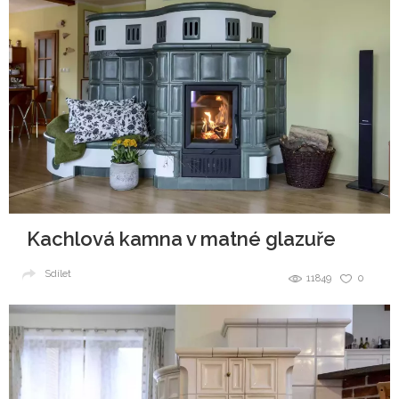
Kachlová kamna v matné glazuře
Sdílet
11849
0