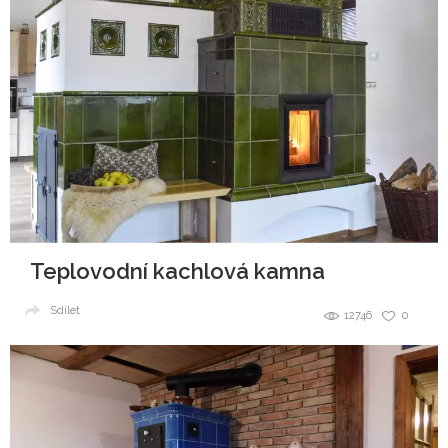
Teplovodní kachlová kamna
Sdílet
12746
0