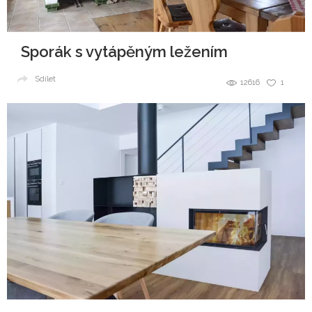
Sporák s vytápěným ležením
Sdílet
12616
1