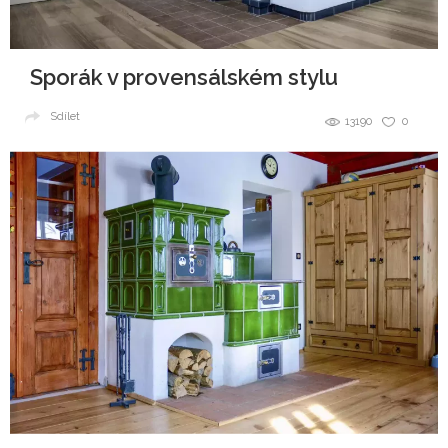
Sporák v provensálském stylu
Sdílet
13190
0