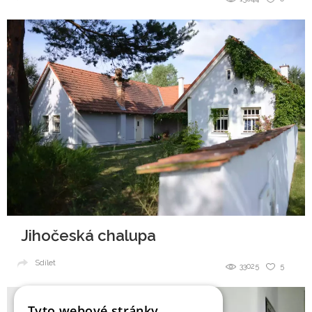
Jihočeská chalupa
Sdílet
33025
5
Tyto webové stránky