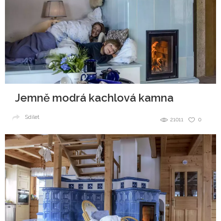
Jemně modrá kachlová kamna
Sdílet
21011
0