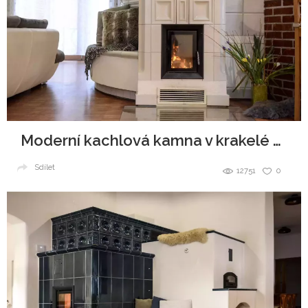
Moderní kachlová kamna v krakelé glazuře
Sdílet
12751
0