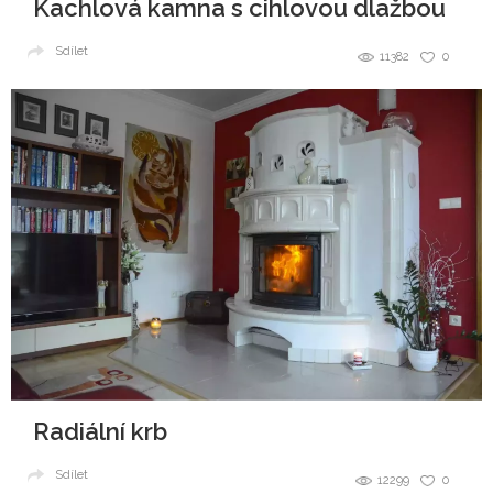
Kachlová kamna s cihlovou dlažbou
Sdílet
11382
0
Radiální krb
Sdílet
12299
0