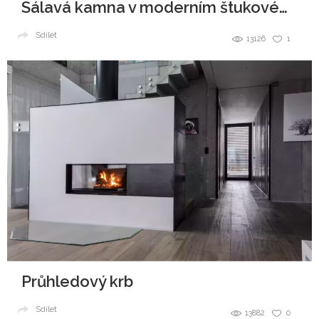
Sálavá kamna v moderním štukovém provedení
Sdílet
13126
1
Průhledový krb
Sdílet
13882
0