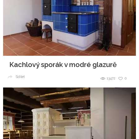
Kachlový sporák v modré glazurě
Sdílet
13472
0