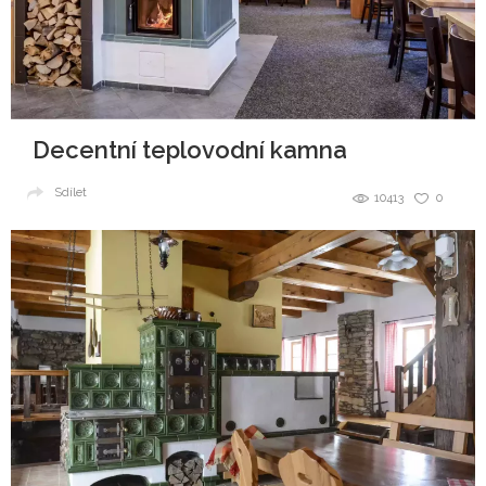
Decentní teplovodní kamna
Sdílet
10413
0