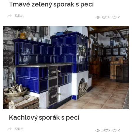
Tmavě zelený sporák s pecí
Sdílet
13212
0
Kachlový sporák s pecí
Sdílet
13876
0