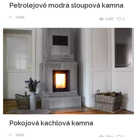
Petrolejově modrá sloupová kamna
Sdílet
12367
0
Pokojová kachlová kamna
Sdílet
13644
0