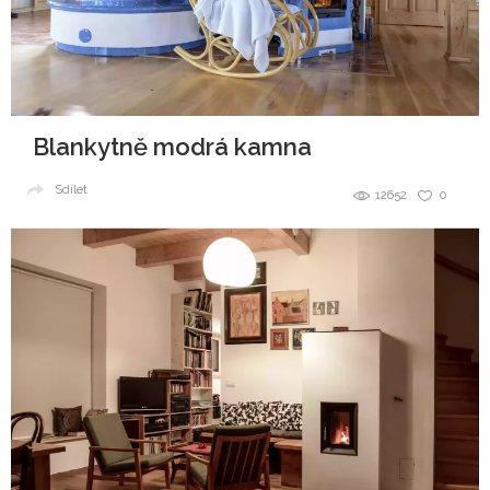
Blankytně modrá kamna
Sdílet
12652
0