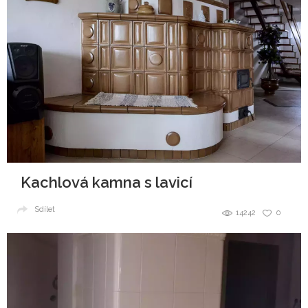
Kachlová kamna s lavicí
Sdílet
14242
0