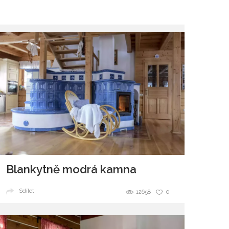
Blankytně modrá kamna
Sdílet
12658
0