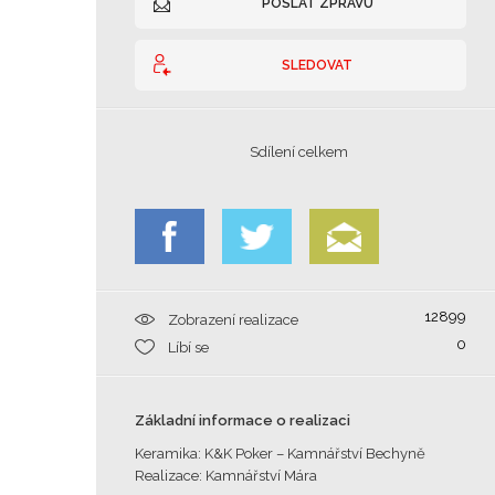
POSLAT ZPRÁVU
SLEDOVAT
Sdílení celkem
12899
Zobrazení realizace
0
Líbí se
Základní informace o realizaci
Keramika: K&K Poker – Kamnářství Bechyně
Realizace: Kamnářství Mára