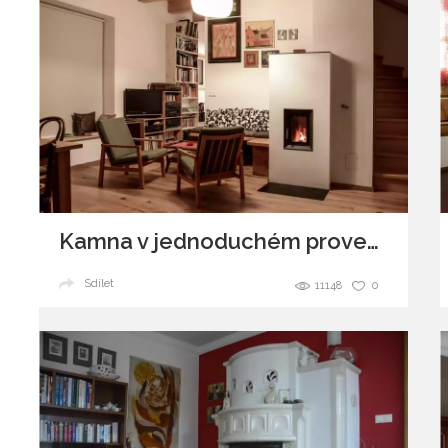
Kamna v jednoduchém provedení
Sdílet
11148
0