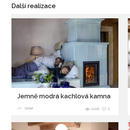
Další realizace
Jemně modrá kachlová kamna
Sdílet
21018
0