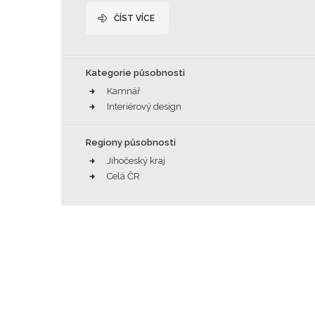
ČÍST VÍCE
Kategorie působnosti
Kamnář
Interiérový design
Regiony působnosti
Jihočeský kraj
Celá ČR