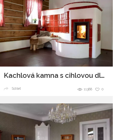
Kachlová kamna s cihlovou dlažbou
Sdílet
11388
0