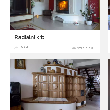
Radiální krb
Sdílet
12305
0