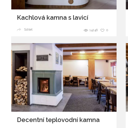
Kachlová kamna s lavicí
Sdílet
14246
0
Decentní teplovodní kamna