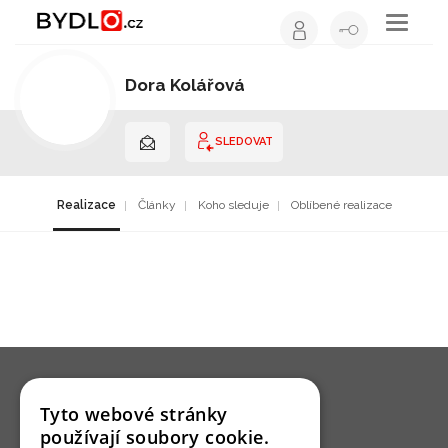
Toggle
navigati
Dora Kolářová
Architekt | Hlavní město Praha
SLEDOVAT
Realizace
Články
Koho sleduje
Oblíbené realizace
Tyto webové stránky
používají soubory cookie.