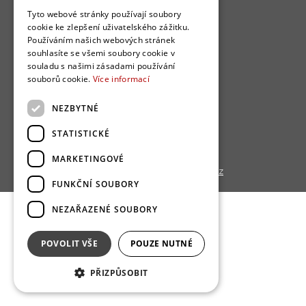
O nás
Tyto webové stránky používají soubory
cookie ke zlepšení uživatelského zážitku.
Bydlo programy
Používáním našich webových stránek
souhlasíte se všemi soubory cookie v
Jak se zapojit?
souladu s našimi zásadami používání
Uživatelské podmínky
souborů cookie.
Více informací
Ochrana osobních údajú
NEZBYTNÉ
Cookies
STATISTICKÉ
Redakce
MARKETINGOVÉ
Copyright © 2013 - 2026,
Bydlo.cz
FUNKČNÍ SOUBORY
NEZAŘAZENÉ SOUBORY
POVOLIT VŠE
POUZE NUTNÉ
PŘIZPŮSOBIT