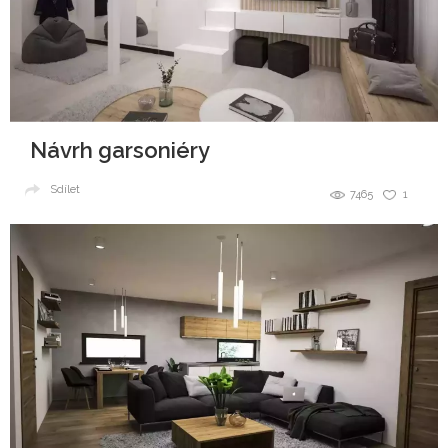
Návrh garsoniéry
Sdílet
7465
1