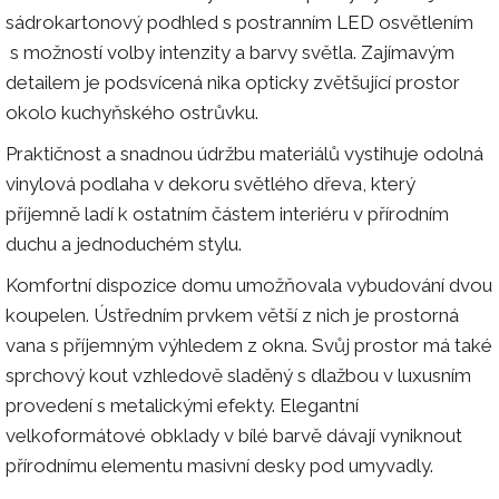
sádrokartonový podhled s postranním LED osvětlením
s možností volby intenzity a barvy světla. Zajímavým
detailem je podsvícená nika opticky zvětšující prostor
okolo kuchyňského ostrůvku.
Praktičnost a snadnou údržbu materiálů vystihuje odolná
vinylová podlaha v dekoru světlého dřeva, který
příjemně ladí k ostatním částem interiéru v přírodním
duchu a jednoduchém stylu.
Komfortní dispozice domu umožňovala vybudování dvou
koupelen. Ústředním prvkem větší z nich je prostorná
vana s příjemným výhledem z okna. Svůj prostor má také
sprchový kout vzhledově sladěný s dlažbou v luxusním
provedení s metalickými efekty. Elegantní
velkoformátové obklady v bílé barvě dávají vyniknout
přírodnímu elementu masivní desky pod umyvadly.