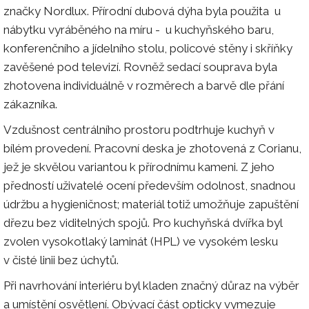
značky Nordlux. Přírodní dubová dýha byla použita u
nábytku vyráběného na míru - u kuchyňského baru,
konferenčního a jídelního stolu, policové stěny i skříňky
zavěšené pod televizí. Rovněž sedací souprava byla
zhotovena individuálně v rozměrech a barvě dle přání
zákazníka.
Vzdušnost centrálního prostoru podtrhuje kuchyň v
bílém provedení. Pracovní deska je zhotovená z Corianu,
jež je skvělou variantou k přírodnímu kameni. Z jeho
předností uživatelé ocení především odolnost, snadnou
údržbu a hygieničnost; materiál totiž umožňuje zapuštění
dřezu bez viditelných spojů. Pro kuchyňská dvířka byl
zvolen vysokotlaký laminát (HPL) ve vysokém lesku
v čisté linii bez úchytů.
Při navrhování interiéru byl kladen značný důraz na výběr
a umístění osvětlení. Obývací část opticky vymezuje