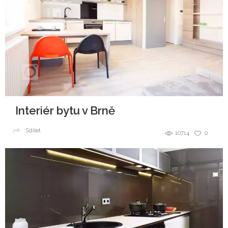
Interiér bytu v Brně
Sdílet
10714
0