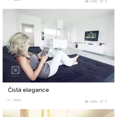
12743
0
Čistá elegance
Sdílet
11584
0