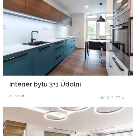
Interiér bytu 3+1 Údolní
Sdílet
7237
0