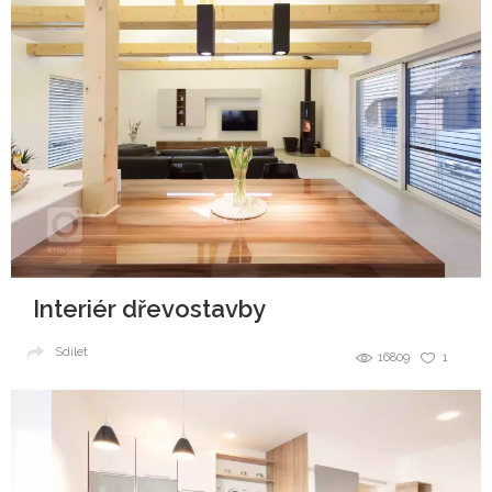
Interiér dřevostavby
Sdílet
16809
1