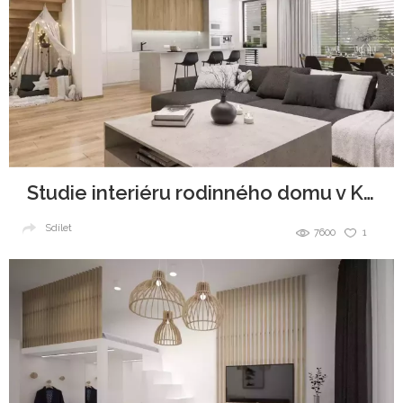
Studie interiéru rodinného domu v Kunovicích
Sdílet
7600
1