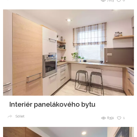
7103
0
Interiér panelákového bytu
Sdílet
8391
1