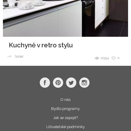
Kuchyně v retro stylu
Sdílet
10354
0
O nás
Bydlo programy
Jak se zapojit?
Uživatelské podmínky