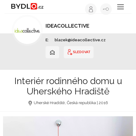
Toggle
navigati
IDEACOLLECTIVE
Interiérový design | Jihomoravský kraj
E:
blazek@ideacollective.cz
SLEDOVAT
Interiér rodinného domu u
Uherského Hradiště
Uherské Hradiště, Česká republika | 2016