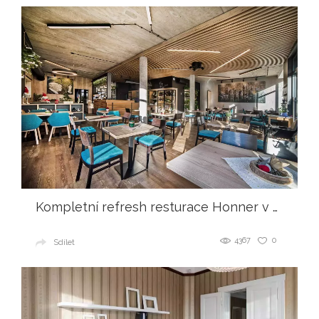
Kompletní refresh resturace Honner v Českých Budějovicích.
4367
0
Sdílet