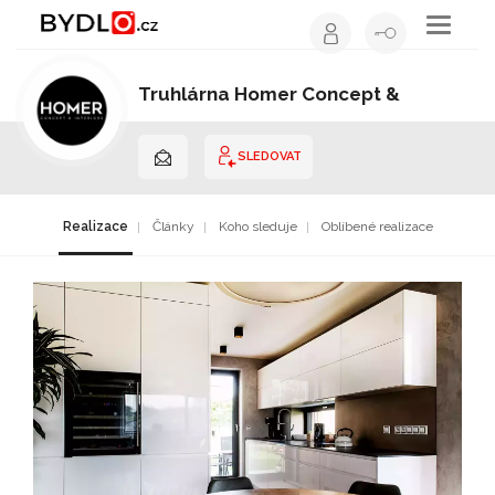
Toggle
navigati
Truhlárna Homer Concept &
Interiors
Stolař / truhlář | Jihočeský kraj
SLEDOVAT
Realizace
Články
Koho sleduje
Oblíbené realizace