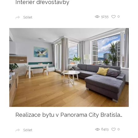
Interiér dřevostavby
5255
0
Sdílet
Realizace bytu v Panorama City Bratislava
6403
0
Sdílet