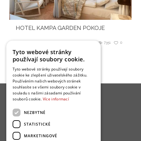
HOTEL KAMPA GARDEN POKOJE
7351
0
Sdílet
Tyto webové stránky
používají soubory cookie.
Tyto webové stránky používají soubory
cookie ke zlepšení uživatelského zážitku.
Používáním našich webových stránek
souhlasíte se všemi soubory cookie v
souladu s našimi zásadami používání
souborů cookie.
Více informací
NEZBYTNÉ
O nás
STATISTICKÉ
Bydlo programy
MARKETINGOVÉ
Jak se zapojit?