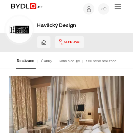
Toggle
navigati
Havlický Design
Architekt | Hlavní město Praha
SLEDOVAT
Realizace
Články
Koho sleduje
Oblíbené realizace