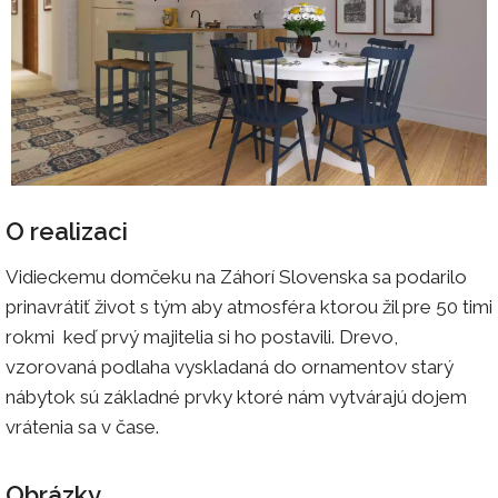
O realizaci
Vidieckemu domčeku na Záhorí Slovenska sa podarilo
prinavrátiť život s tým aby atmosféra ktorou žil pre 50 timi
rokmi keď prvý majitelia si ho postavili. Drevo,
vzorovaná podlaha vyskladaná do ornamentov starý
nábytok sú základné prvky ktoré nám vytvárajú dojem
vrátenia sa v čase.
Obrázky