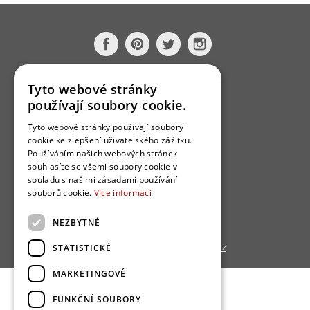
O nás
Tyto webové stránky
používají soubory cookie.
Bydlo programy
Tyto webové stránky používají soubory
Jak se zapojit?
cookie ke zlepšení uživatelského zážitku.
Uživatelské podmínky
Používáním našich webových stránek
souhlasíte se všemi soubory cookie v
Ochrana osobních údajú
souladu s našimi zásadami používání
Cookies
souborů cookie.
Více informací
Redakce
NEZBYTNÉ
STATISTICKÉ
Copyright © 2013 - 2026,
Bydlo.cz
MARKETINGOVÉ
FUNKČNÍ SOUBORY