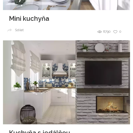
Mini kuchyňa
Sdílet
8790
0
Kuchyňa s jedálňou