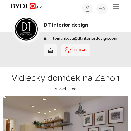
Toggle
navigati
DT Interior design
Interiérový design | Slovensko
E:
tomankova@dtinteriordesign.com
SLEDOVAT
Vidiecky domček na Záhorí
Vizualizace