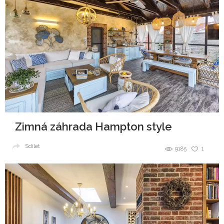
Zimná záhrada Hampton style
Sdílet
9185
1