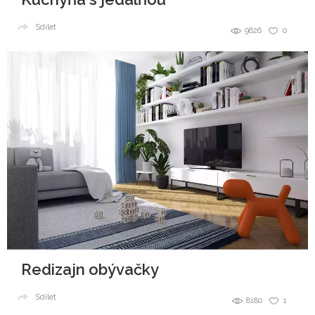
Sdílet
9626
0
Redizajn obývačky
Sdílet
8180
1