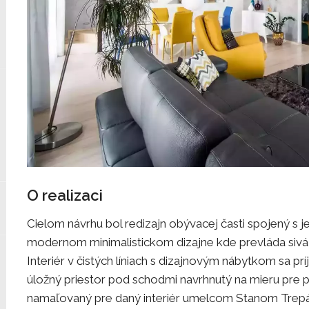
O realizaci
Cielom návrhu bol redizajn obývacej časti spojený s je
modernom minimalistickom dizajne kde prevláda sivá s
Interiér v čistých líniach s dizajnovým nábytkom sa p
úložný priestor pod schodmi navrhnutý na mieru pre pr
namaľovaný pre daný interiér umelcom Stanom Trep