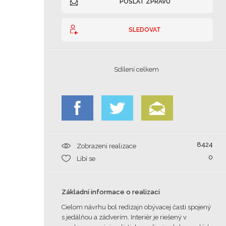
POSLAT ZPRÁVU
SLEDOVAT
Sdílení celkem
8424
Zobrazení realizace
0
Líbí se
Základní informace o realizaci
Cielom návrhu bol redizajn obývacej časti spojený
s jedálňou a zádverím. Interiér je riešený v