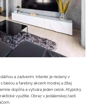
dálňou a zádverím. Interiér je riešený v
 bielou a farebný akcent modrej a žltej.
ríjemne dopĺňa a vytvára jeden celok. Atypický
aktické využitie. Obraz v jedálenskej časti
áčom.