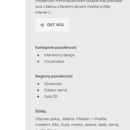
modernom minimalistickom dizajne kde prevláda
sivá s bielou a farebný akcent modrej a žltej.
Interiér v…
ČÍST VÍCE
Kategorie působnosti
Interiérový design
Vizualizace
Regiony působnosti
Slovensko
Ostatní země
Celá ČR
Štítky
,
,
,
Obývací pokoj
Jídelna
Předsíň / chodba
,
,
,
,
,
,
,
moderní
bílá
žlutá
modrá
zelená
šedá
černá