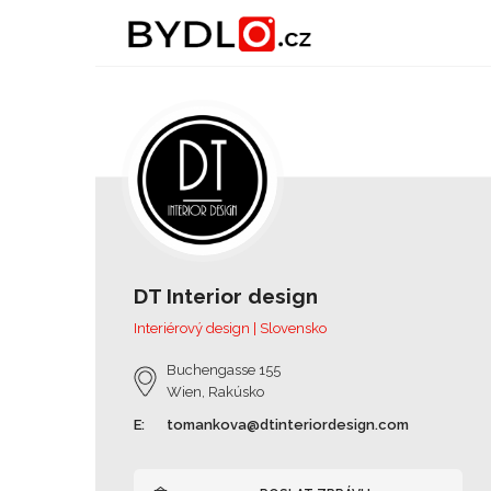
DT Interior design
Interiérový design | Slovensko
Buchengasse 155
Wien, Rakúsko
E:
tomankova@dtinteriordesign.com