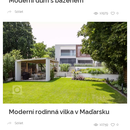
Moderní dům s bazénem
Sdílet
10979
0
Moderní rodinná vilka v Maďarsku
Sdílet
10759
0