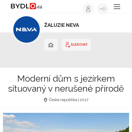
Toggle
navigati
ŽALUZIE NEVA
Ostatní | Olomoucký kraj
SLEDOVAT
Moderní dům s jezírkem
situovaný v nerušené přírodě
Česká republika | 2017