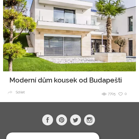
Moderní dům kousek od Budapešti
Sdílet
7705
0
O nás