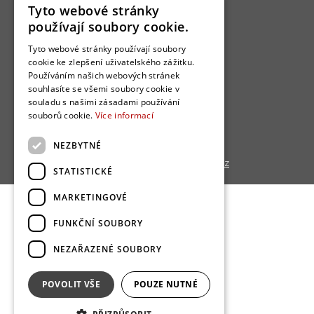
Tyto webové stránky
Bydlo programy
používají soubory cookie.
Jak se zapojit?
Tyto webové stránky používají soubory
cookie ke zlepšení uživatelského zážitku.
Uživatelské podmínky
Používáním našich webových stránek
Ochrana osobních údajú
souhlasíte se všemi soubory cookie v
souladu s našimi zásadami používání
Cookies
souborů cookie.
Více informací
Redakce
NEZBYTNÉ
Copyright © 2013 - 2026,
Bydlo.cz
STATISTICKÉ
MARKETINGOVÉ
FUNKČNÍ SOUBORY
NEZAŘAZENÉ SOUBORY
POVOLIT VŠE
POUZE NUTNÉ