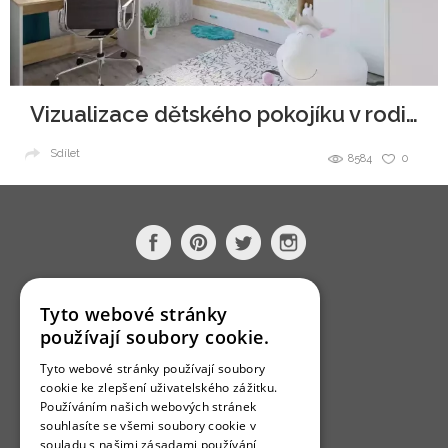
Vizualizace dětského pokojíku v rodinném domě
Sdílet
8584
0
O nás
Tyto webové stránky
Bydlo programy
používají soubory cookie.
Jak se zapojit?
Tyto webové stránky používají soubory
cookie ke zlepšení uživatelského zážitku.
Uživatelské podmínky
Používáním našich webových stránek
souhlasíte se všemi soubory cookie v
Ochrana osobních údajú
souladu s našimi zásadami používání