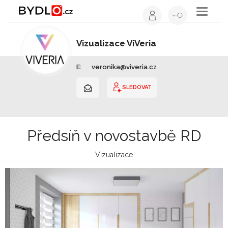
Toggle
navigati
Vizualizace ViVeria
Vizualizace | Plzeňský kraj
E:
veronika@viveria.cz
SLEDOVAT
Předsíň v novostavbě RD
Vizualizace