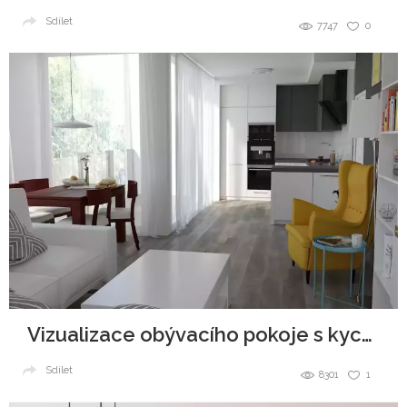
Sdílet
7747
0
Vizualizace obývacího pokoje s kychyňským koutem
Sdílet
8301
1