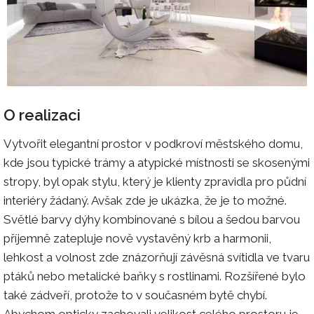
O realizaci
Vytvořit elegantní prostor v podkroví městského domu,
kde jsou typické trámy a atypické místnosti se skosenými
stropy, byl opak stylu, který je klienty zpravidla pro půdní
interiéry žádaný. Avšak zde je ukázka, že je to možné.
Světlé barvy dýhy kombinované s bílou a šedou barvou
příjemně zatepluje nově vystavěný krb a harmonii,
lehkost a volnost zde znázorňují závěsná svítidla ve tvaru
ptáků nebo metalické baňky s rostlinami. Rozšířené bylo
také zádveří, protože to v současném bytě chybí.
Abychom opticky zachovali velikost celého prostoru je