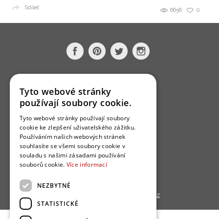
Sdílet
6656
0
O nás
Tyto webové stránky
Bydlo programy
používají soubory cookie.
Jak se zapojit?
Tyto webové stránky používají soubory
Uživatelské podmínky
cookie ke zlepšení uživatelského zážitku.
Používáním našich webových stránek
Ochrana osobních údajú
souhlasíte se všemi soubory cookie v
souladu s našimi zásadami používání
Cookies
souborů cookie.
Více informací
Redakce
NEZBYTNÉ
Copyright © 2013 - 2026,
Bydlo.cz
STATISTICKÉ