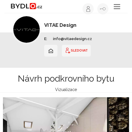
Toggle
navigati
VITAE Design
Interiérový design | Hlavní město Praha
E:
info@vitaedesign.cz
SLEDOVAT
Návrh podkrovního bytu
Vizualizace