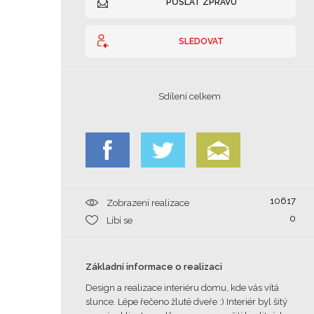
POSLAT ZPRÁVU
SLEDOVAT
Sdílení celkem
10617
Zobrazení realizace
0
Líbí se
Základní informace o realizaci
Design a realizace interiéru domu, kde vás vítá
slunce. Lépe řečeno žluté dveře :) Interiér byl šitý