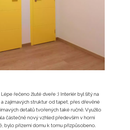
Lépe řečeno žluté dveře :) Interiér byl šitý na
ů a zajímavých struktur od tapet, přes dřevěné
jímavých detailů tvořených také ručně. Využilo
tala částečně nový vzhled především v horní
ě, bylo přízemí domu k tomu přizpůsobeno.