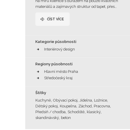
na míru klientce s důrazem na použití kvalitních
materiálů a zajímavých struktur od tapet, přes…
ČÍST VÍCE
Kategorie působnosti
Interiérový design
Regiony působnosti
Hlavní město Praha
Středočeský kraj
Štítky
,
,
,
,
Kuchyně
Obývací pokoj
Jídelna
Ložnice
,
,
,
,
Dětský pokoj
Koupelna
Záchod
Pracovna
,
,
,
Předsíň / chodba
Schodiště
klasický
,
skandinávský
beton