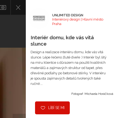
UNLIMITED DESIGN
Interiérový design | Hlavní město
Praha
Interiér domu, kde vás vítá
slunce
Design a realizace interiéru domu, kde vás vítá
slunce. Lépe řečeno žluté dveře :) Interiér byl šitý
na míru klientce s důrazem na použití kvalitních
materiálů a zajímavých struktur od tapet, přes
dřevěné podlahy po betonové stěrky. V interiéru
je spousta zajímavých detailů tvořených také
ručně.…
Fotograf: Michaela Horáčková
LÍBÍ SE MI