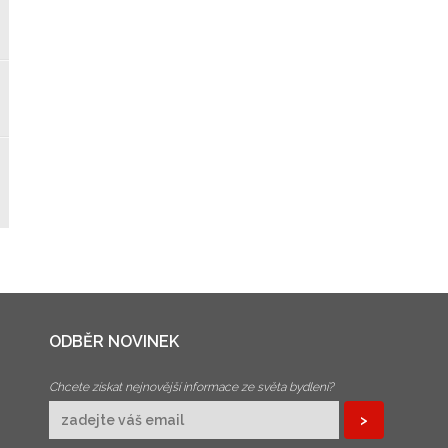
ODBĚR NOVINEK
Chcete získat nejnovější informace ze světa bydlení?