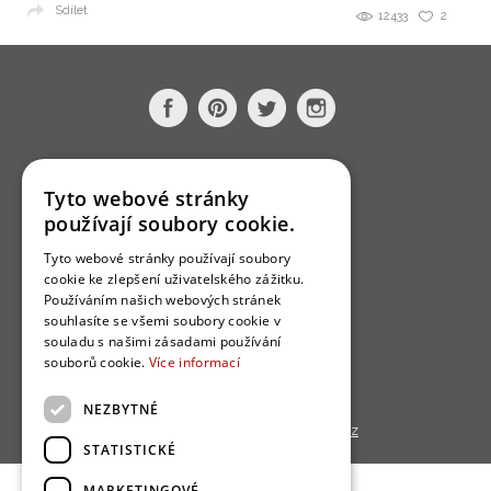
Sdílet
12433
2
O nás
Tyto webové stránky
Bydlo programy
používají soubory cookie.
Jak se zapojit?
Tyto webové stránky používají soubory
Uživatelské podmínky
cookie ke zlepšení uživatelského zážitku.
Používáním našich webových stránek
Ochrana osobních údajú
souhlasíte se všemi soubory cookie v
souladu s našimi zásadami používání
Cookies
souborů cookie.
Více informací
Redakce
NEZBYTNÉ
Copyright © 2013 - 2026,
Bydlo.cz
STATISTICKÉ
MARKETINGOVÉ