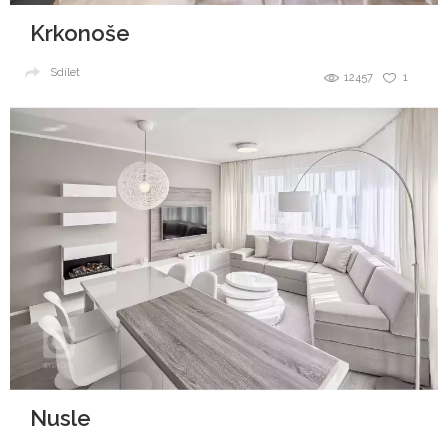
Krkonoše
Sdílet
12457
1
Nusle