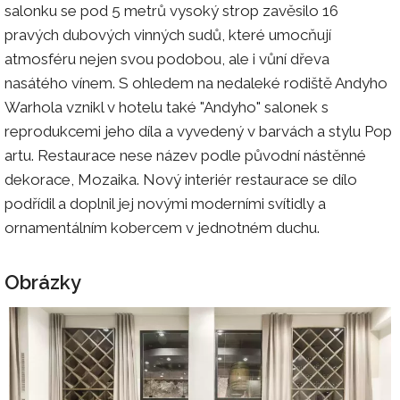
salonku se pod 5 metrů vysoký strop zavěsilo 16
pravých dubových vinných sudů, které umocňují
atmosféru nejen svou podobou, ale i vůní dřeva
nasátého vínem. S ohledem na nedaleké rodiště Andyho
Warhola vznikl v hotelu také "Andyho" salonek s
reprodukcemi jeho díla a vyvedený v barvách a stylu Pop
artu. Restaurace nese název podle původní nástěnné
dekorace, Mozaika. Nový interiér restaurace se dílo
podřídil a doplnil jej novými moderními svítidly a
ornamentálním kobercem v jednotném duchu.
Obrázky