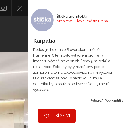
Štička architekti
Architekt | Hlavní město Praha
Karpatia
Redesign hotelu ve Slovenském městě
Humenné. Cílem bylo vytvoření proměny
interiéru včetně stavebních úprav 5 salonků a
restaurace. Salonky byly rozděleny podle
zaměření a tomu také odpovídá návrh vybavení.
U kuřáckého salonku s nabídkou rumů a
doutníků bylo použito optické snížení 5 metrů
vysokého…
Fotograf: Petr Andrlík
LÍBÍ SE MI