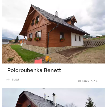
Poloroubenka Benett
Sdílet
16122
1