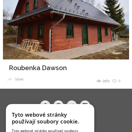
Roubenka Dawson
Sdílet
9585
0
Tyto webové stránky
používají soubory cookie.
O nás
Tyto webové stránky používají soubory
Bydlo programy