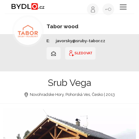
Toggle
navigati
Tabor wood
Dřevostavby | Jihočeský kraj
E:
javorsky@sruby-tabor.cz
SLEDOVAT
Srub Vega
Novohradske Hory, Pohorská Ves, Česko | 2013