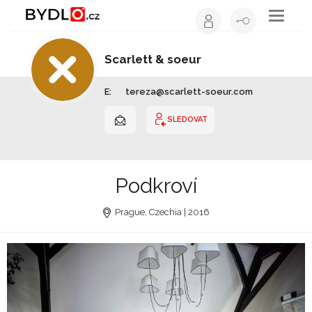
Toggle
navigati
Scarlett & soeur
Interiérový design | Středočeský kraj
E:
tereza@scarlett-soeur.com
SLEDOVAT
Podkroví
Prague, Czechia | 2016