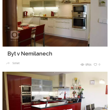
Byt v Nemilanech
Sdílet
9895
0