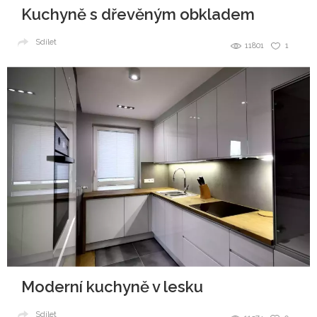
Kuchyně s dřevěným obkladem
Sdílet
11801
1
Moderní kuchyně v lesku
Sdílet