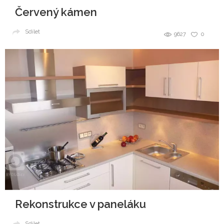
Červený kámen
Sdílet
9627
0
Rekonstrukce v paneláku
Sdílet