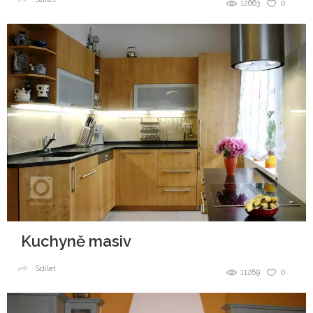
12663
0
Kuchyně masiv
Sdílet
11289
0