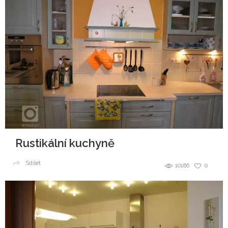
Rustikální kuchyně
Sdílet
10186
0