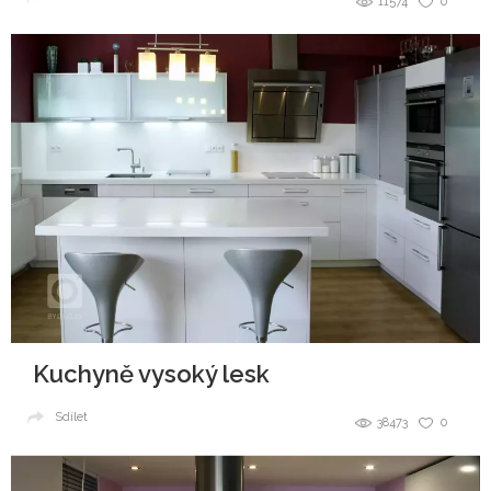
11574
0
Kuchyně vysoký lesk
Sdílet
38473
0