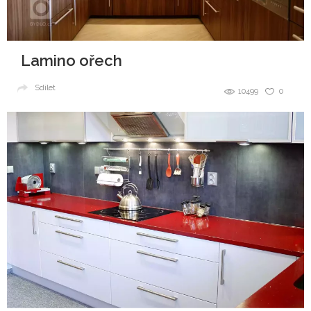
Lamino ořech
Sdílet
10499
0