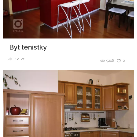
Byt tenistky
Sdílet
9206
0