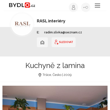
Toggle
navigati
RASL interiéry
Stolař / truhlář | Moravskoslezský kraj
E:
radim.slivka@seznam.cz
SLEDOVAT
Kuchyně z lamina
Tršice, Česko | 2009