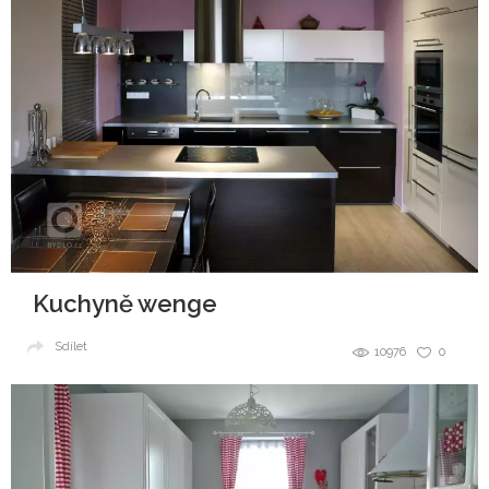
Kuchyně wenge
Sdílet
10976
0