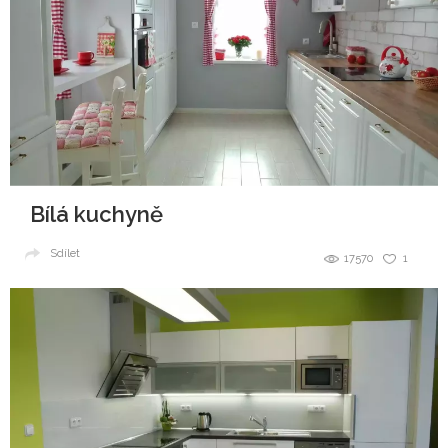
Bílá kuchyně
Sdílet
17570
1