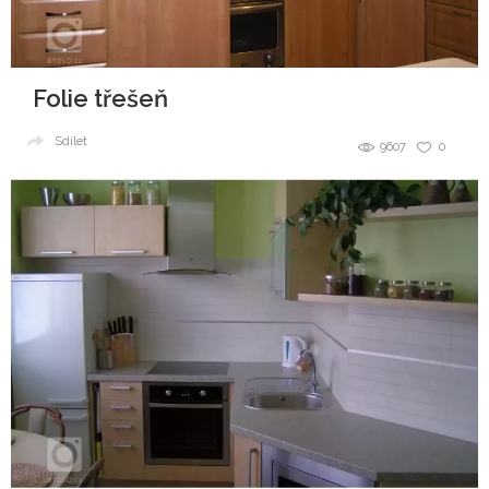
Folie třešeň
Sdílet
9607
0