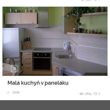
Malá kuchyň v paneláku
Sdílet
11854
0