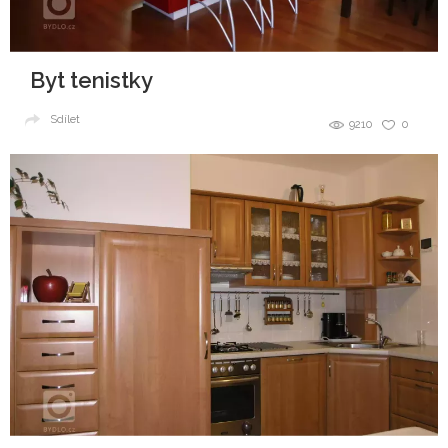
Byt tenistky
Sdílet
9210
0