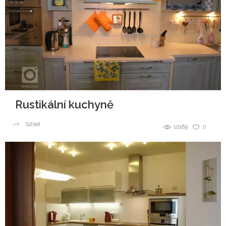
Rustikální kuchyně
Sdílet
10189
0