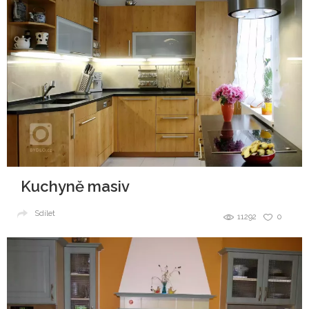
Kuchyně masiv
Sdílet
11292
0