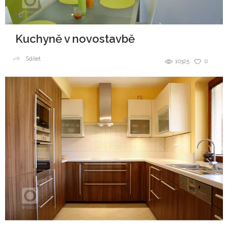
Kuchyně v novostavbě
Sdílet
10325
0