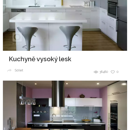
Kuchyně vysoký lesk
Sdílet
38480
0