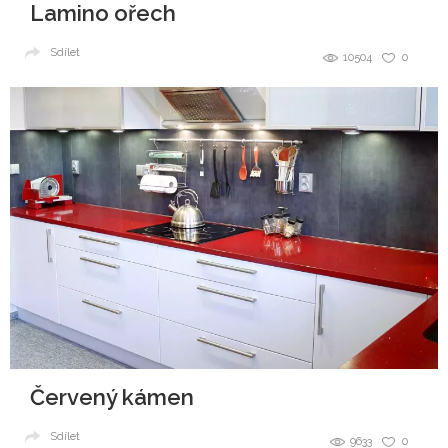
Lamino ořech
Sdílet
10504
0
Červený kámen
Sdílet
9633
0