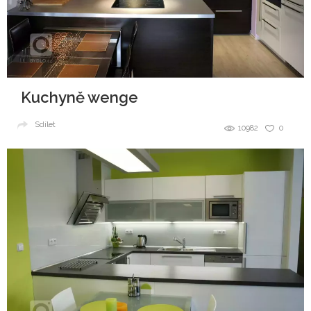
Kuchyně wenge
Sdílet
10982
0