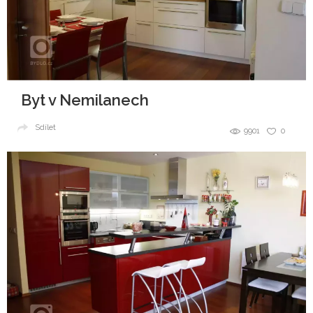
Byt v Nemilanech
Sdílet
9901
0