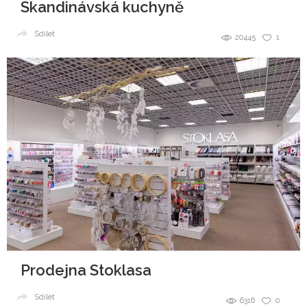
Skandinávská kuchyně
Sdílet
20445
1
Prodejna Stoklasa
Sdílet
6316
0