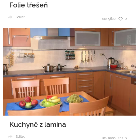
Folie třešeň
Sdílet
9610
0
Kuchyně z lamina
Sdílet
9556
0