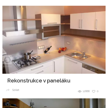
Rekonstrukce v paneláku
Sdílet
12666
0