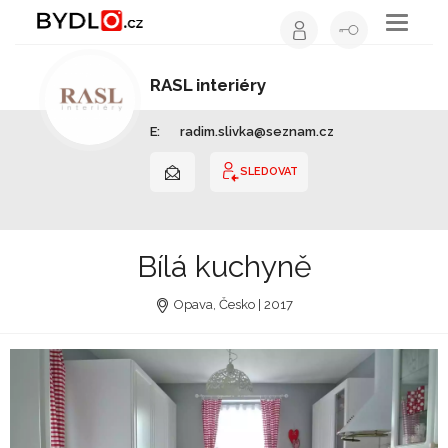
Toggle
navigati
RASL interiéry
Stolař / truhlář | Moravskoslezský kraj
E:
radim.slivka@seznam.cz
SLEDOVAT
Bílá kuchyně
Opava, Česko | 2017