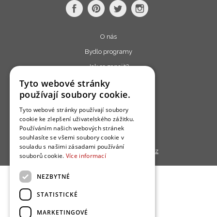
O nás
Bydlo programy
Jak se zapojit?
Tyto webové stránky
Uživatelské podmínky
používají soubory cookie.
Ochrana osobních údajú
Tyto webové stránky používají soubory
Cookies
cookie ke zlepšení uživatelského zážitku.
Redakce
Používáním našich webových stránek
souhlasíte se všemi soubory cookie v
souladu s našimi zásadami používání
Copyright © 2013 - 2026,
Bydlo.cz
souborů cookie.
Více informací
NEZBYTNÉ
STATISTICKÉ
MARKETINGOVÉ