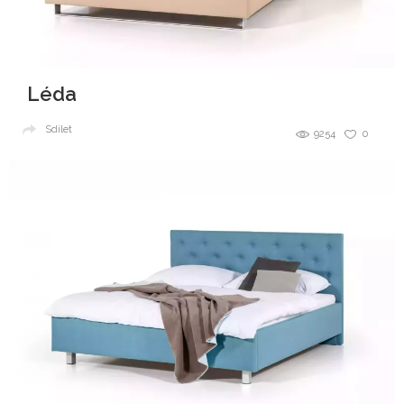
Léda
Sdílet
9254
0