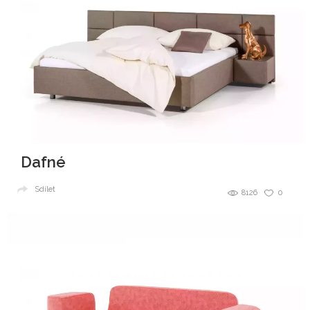
Dafné
Sdílet
8126
0