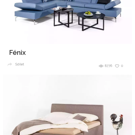
Fénix
Sdílet
8776
0