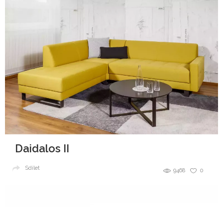
Daidalos II
Sdílet
9468
0