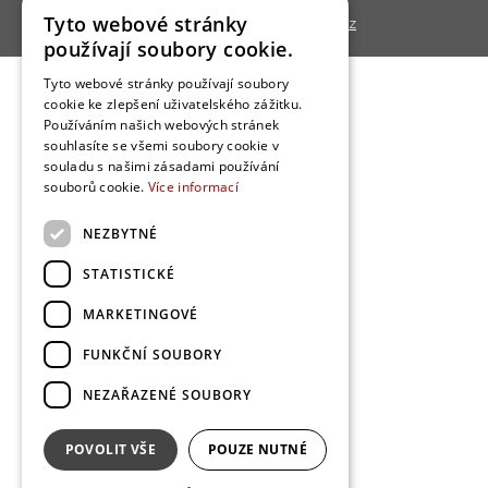
Tyto webové stránky
Copyright © 2013 - 2026,
Bydlo.cz
používají soubory cookie.
Tyto webové stránky používají soubory
cookie ke zlepšení uživatelského zážitku.
Používáním našich webových stránek
souhlasíte se všemi soubory cookie v
souladu s našimi zásadami používání
souborů cookie.
Více informací
NEZBYTNÉ
STATISTICKÉ
MARKETINGOVÉ
FUNKČNÍ SOUBORY
NEZAŘAZENÉ SOUBORY
POVOLIT VŠE
POUZE NUTNÉ