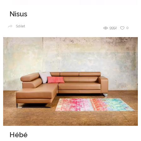
Nisus
Sdílet
9992
0
Hébé