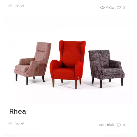
Sdílet
9504
0
Rhea
Sdílet
11606
0