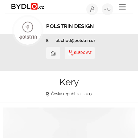
Toggle
navigati
POLSTRIN DESIGN
Výrobce nábytku | Královéhradecký kraj
E:
obchod@polstrin.cz
SLEDOVAT
Kery
Česká republika | 2017