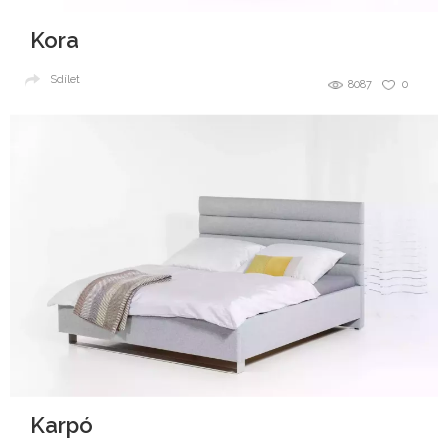
Kora
Sdílet
8087
0
Karpó