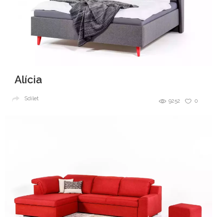
Alícia
Sdílet
9252
0