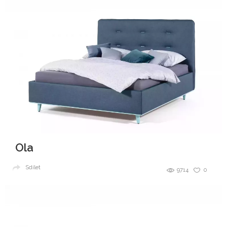
Ola
Sdílet
9714
0