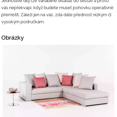
Jednotlivé díly lze variabilně skládat do sestav a proto
vás nepřekvapí, když budete muset pohovku operativně
přemístit. Záleží jen na vás, zda dáte přednost nízkým či
vysokým područkám.
Obrázky