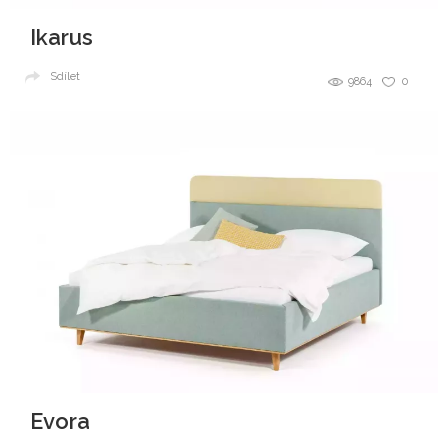
Ikarus
Sdílet
9864
0
Evora