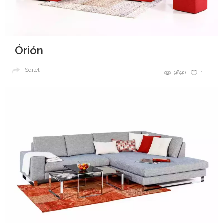
Órión
Sdílet
9890
1