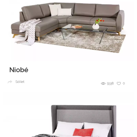
Niobé
Sdílet
9338
0