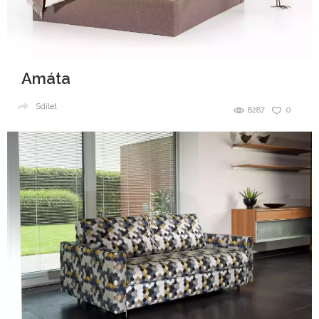
Amáta
Sdílet
8287
0