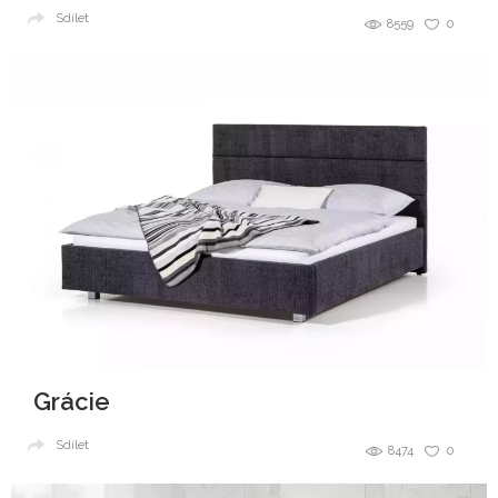
Sdílet
8559
0
Grácie
Sdílet
8474
0