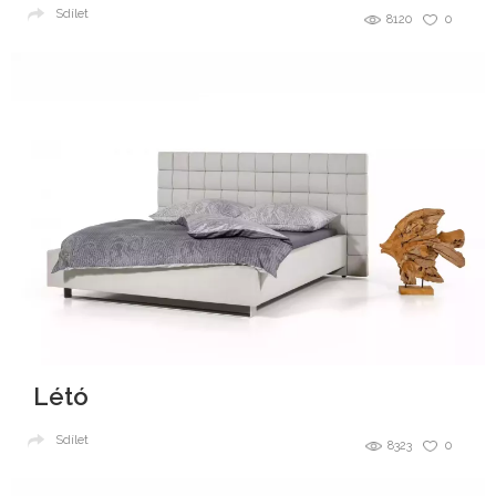
Sdílet
8120
0
Létó
Sdílet
8323
0