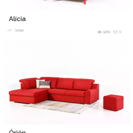
Alícia
Sdílet
9262
0
Órión