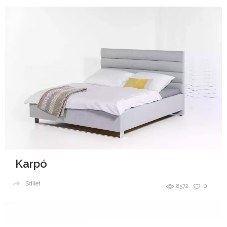
Karpó
Sdílet
8572
0