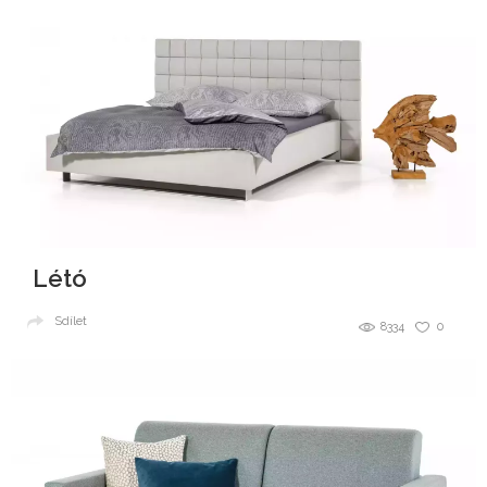
Létó
Sdílet
8334
0