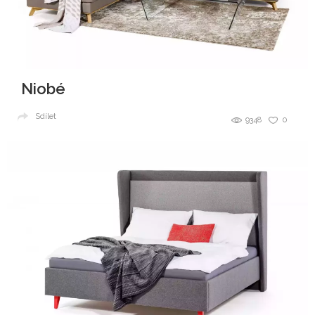
Niobé
Sdílet
9348
0