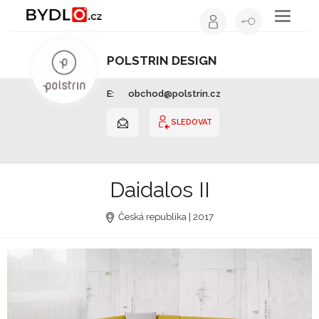
Toggle
navigati
POLSTRIN DESIGN
Výrobce nábytku | Královéhradecký kraj
E:
obchod@polstrin.cz
SLEDOVAT
Daidalos II
Česká republika | 2017