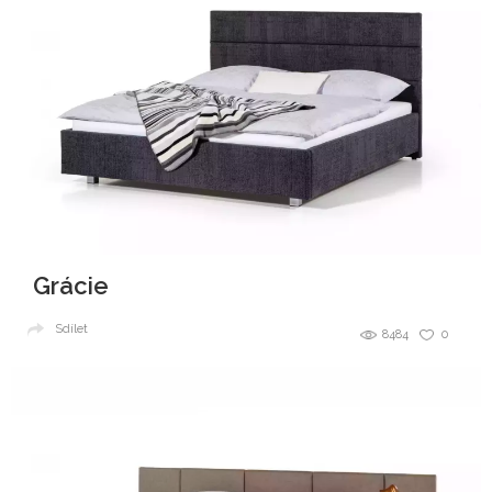
Grácie
Sdílet
8484
0