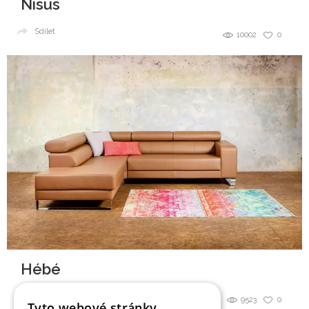
Nisus
Sdílet
10002
0
Hébé
Sdílet
9523
0
Tyto webové stránky