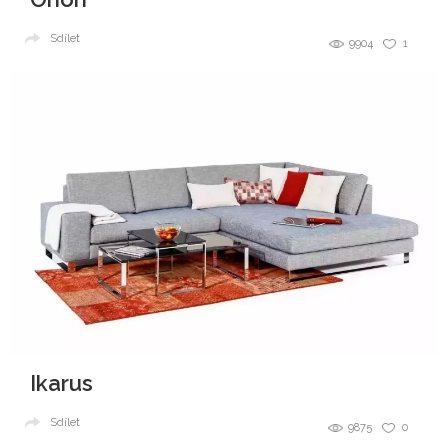
Sdílet
9904
1
Ikarus
Sdílet
9875
0