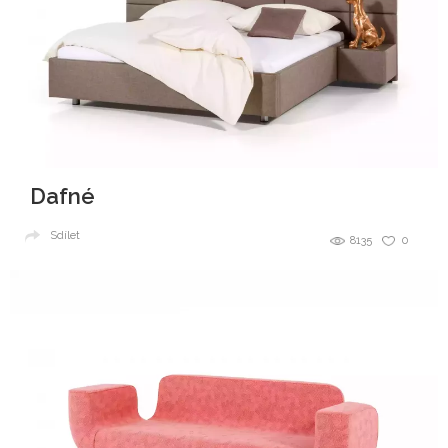
Dafné
Sdílet
8135
0