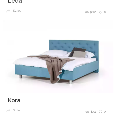
Léda
Sdílet
9266
0
Kora
Sdílet
8101
0