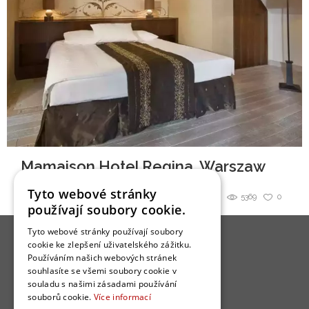
Mamaison Hotel Regina, Warszaw
Tyto webové stránky
Sdílet
5369
0
používají soubory cookie.
Tyto webové stránky používají soubory
cookie ke zlepšení uživatelského zážitku.
Používáním našich webových stránek
souhlasíte se všemi soubory cookie v
souladu s našimi zásadami používání
O nás
souborů cookie.
Více informací