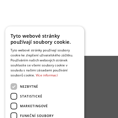
Tyto webové stránky
používají soubory cookie.
Tyto webové stránky používají soubory
cookie ke zlepšení uživatelského zážitku.
Používáním našich webových stránek
souhlasíte se všemi soubory cookie v
O BYDLENÍ
souladu s našimi zásadami používání
souborů cookie.
Více informací
Kuchyně
NEZBYTNÉ
Obývací pokoj
Ložnice
STATISTICKÉ
Koupelna
MARKETINGOVÉ
Dům / architektura
Dřevostavba
FUNKČNÍ SOUBORY