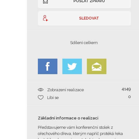
POSLAT ZPRÁVU
SLEDOVAT
Sdílení celkem
4149
Zobrazení realizace
0
Líbí se
Základní informace o realizaci
Představujeme vám konferenční stolek z
ořechového dřeva, kterým napříč protéká řeka