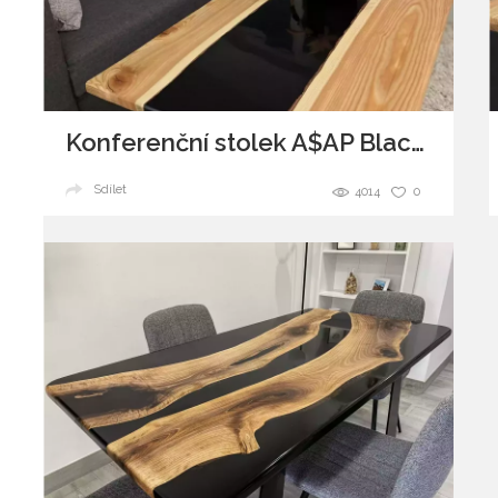
Konferenční stolek A$AP Blacky
Sdílet
4014
0