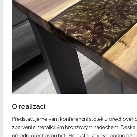
O realizaci
Představujeme vám konferenční stolek z ořechového
zbarvení s metalickým bronzovým nádechem. Deska j
přírodní ořechovou bělí. Robustní kovové podnoží zaji