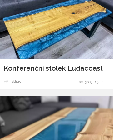
Konferenční stolek Ludacoast
Sdílet
3809
0