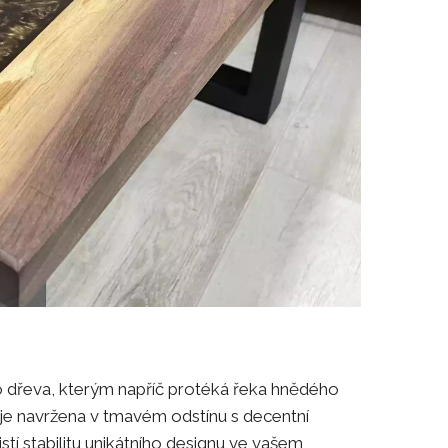
 dřeva, kterým napříč protéká řeka hnědého
e navržena v tmavém odstínu s decentní
stí stabilitu unikátního designu ve vašem