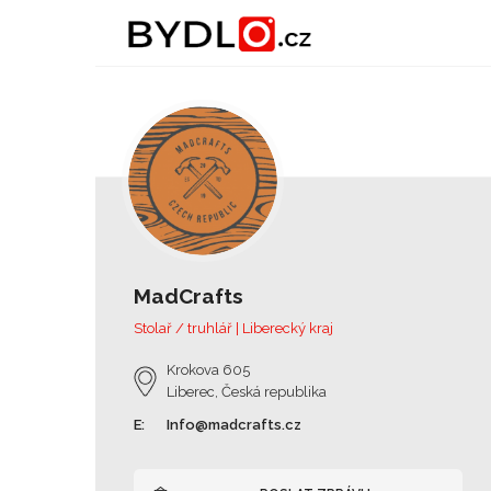
MadCrafts
Stolař / truhlář | Liberecký kraj
Krokova 605
Liberec, Česká republika
E:
Info@madcrafts.cz