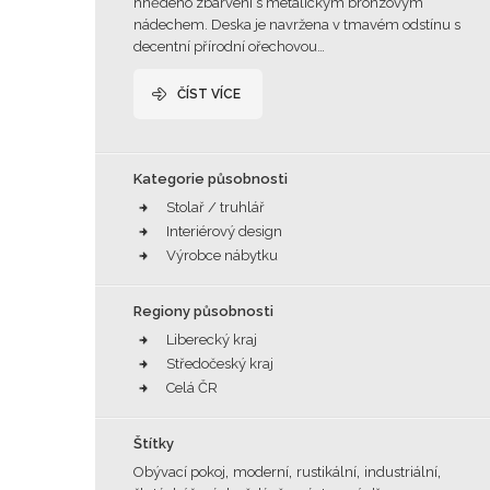
hnědého zbarvení s metalickým bronzovým
nádechem. Deska je navržena v tmavém odstínu s
decentní přírodní ořechovou…
ČÍST VÍCE
Kategorie působnosti
Stolař / truhlář
Interiérový design
Výrobce nábytku
Regiony působnosti
Liberecký kraj
Středočeský kraj
Celá ČR
Štítky
,
,
,
,
Obývací pokoj
moderní
rustikální
industriální