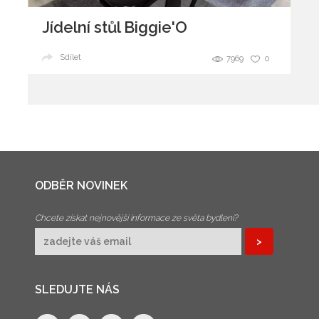
Jídelní stůl Biggie'O
Sdílet
7969
0
ODBĚR NOVINEK
Chcete získat nejnovější informace ze světa bydlení?
SLEDUJTE NÁS