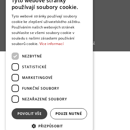
Tyto webové stránky
Uživatelské podmínky
používají soubory cookie.
Ochrana osobních údajú
Tyto webové stránky používají soubory
Cookies
cookie ke zlepšení uživatelského zážitku.
Používáním našich webových stránek
Redakce
souhlasíte se všemi soubory cookie v
souladu s našimi zásadami používání
Copyright © 2013 - 2026,
Bydlo.cz
souborů cookie.
Více informací
NEZBYTNÉ
STATISTICKÉ
MARKETINGOVÉ
FUNKČNÍ SOUBORY
NEZAŘAZENÉ SOUBORY
POVOLIT VŠE
POUZE NUTNÉ
PŘIZPŮSOBIT