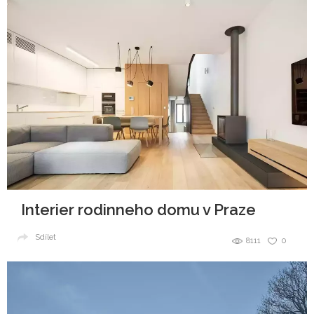
Interier rodinneho domu v Praze
Sdílet
8111
0