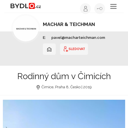
Toggle
navigati
MACHAR & TEICHMAN
Architekt | Hlavní město Praha
E:
pavel@macharteichman.com
SLEDOVAT
Rodinný dům v Čimicích
Čimice, Praha 8, Česko | 2019