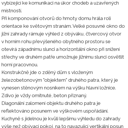
vybízející ke komunikaci na úkor chodeb a uzavřených
místností.
Při komponování otvorů do hmoty domu hrála roli
orientace ke světovým stranám. Velké posuvné okno do
jižní zahrady rámuje výhled z obýváku, čtvercový otvor
v horním rohu převýšeného obytného prostoru se
otevírá západnímu slunci a horizontální okno při snížení
střechy ve druhém patře umožnuje jižnímu slunci osvětlit
horní pracovnou.
Konstrukčně jde o zděný dům s vloženým
železobetonovým "objektem" druhého patra, který je
vynesen stěnovým nosníkem na výšku hlavní ložnice.
Zdivo je vždy omítnuté, beton přiznaný.
Diagonální zalomení objektu druhého patra je
reflektováno posunem ve výškovém uspořádání.
Kuchyně s jídelnou je kvůli lepšímu výhledu do zahrady
výše než obývací pokoj, na to navazující vertikální posun