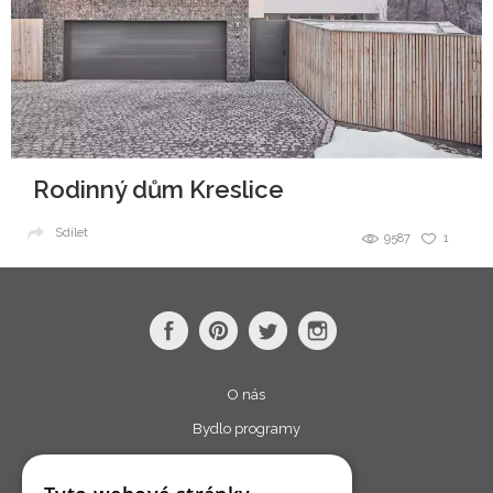
Rodinný dům Kreslice
Sdílet
9587
1
O nás
Bydlo programy
Jak se zapojit?