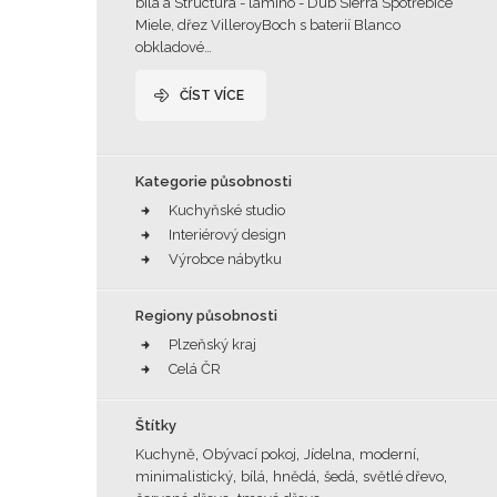
bílá a Structura - lamino - Dub Sierra Spotřebiče
Miele, dřez VilleroyBoch s baterií Blanco
obkladové…
ČÍST VÍCE
Kategorie působnosti
Kuchyňské studio
Interiérový design
Výrobce nábytku
Regiony působnosti
Plzeňský kraj
Celá ČR
Štítky
,
,
,
,
Kuchyně
Obývací pokoj
Jídelna
moderní
,
,
,
,
,
minimalistický
bílá
hnědá
šedá
světlé dřevo