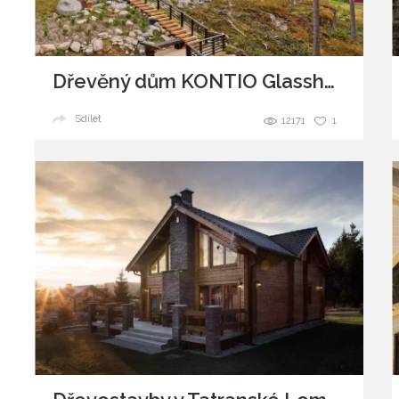
Dřevěný dům KONTIO Glasshouse 150
Sdílet
12171
1