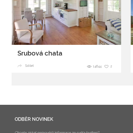
Srubová chata
Sdílet
14644
2
ODBĚR NOVINEK
Chcete získat nejnovější informace ze světa bydlení?