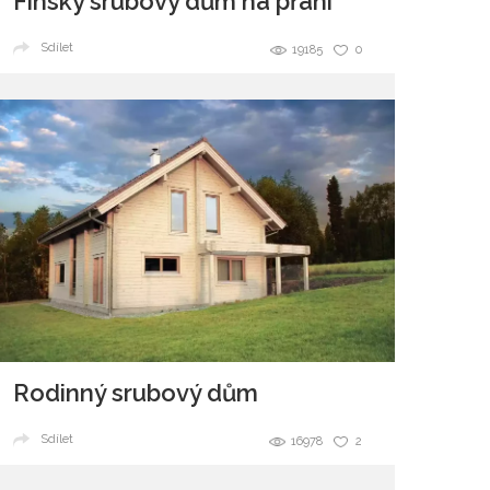
Finský srubový dům na přání
Sdílet
19185
0
Rodinný srubový dům
Sdílet
16978
2