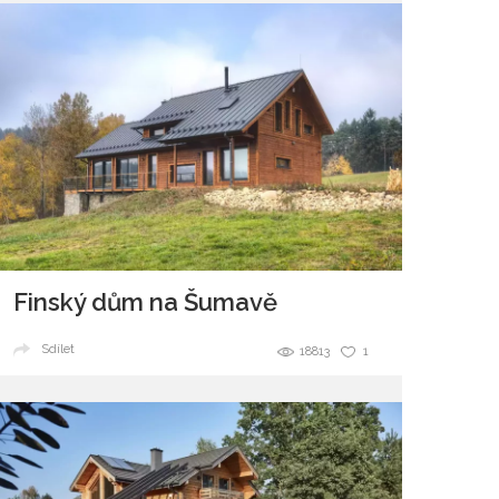
Finský dům na Šumavě
Sdílet
18813
1