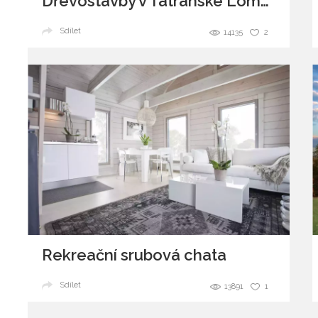
Dřevostavby v Tatranské Lomnici
Sdílet
14135
2
Rekreační srubová chata
Sdílet
13891
1