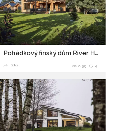
Pohádkový finský dům River House
Sdílet
24393
4