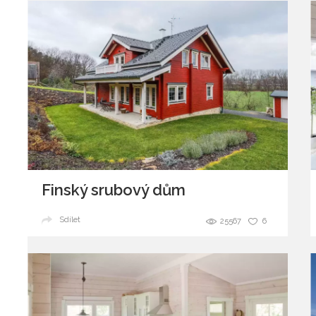
Finský srubový dům
Sdílet
25567
6