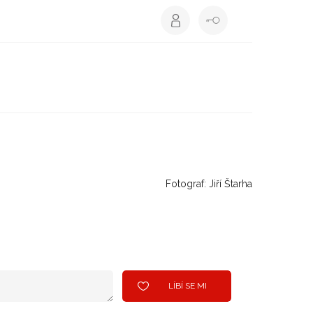
Fotograf: Jiří Štarha
LÍBÍ SE MI