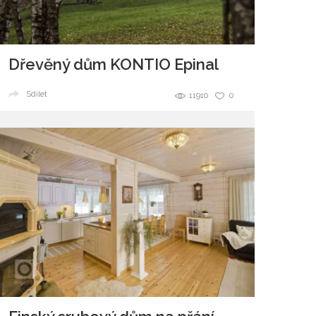
Dřevěný dům KONTIO Epinal
Sdílet
11910
0