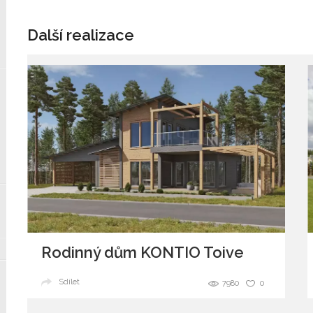
Další realizace
Rodinný dům KONTIO Toive
Sdílet
7980
0