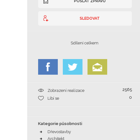
POSLAT ZPRÁVU
SLEDOVAT
Sdílení celkem
2565
Zobrazení realizace
0
Líbí se
Kategorie působnosti
Dřevostavby
Architekt