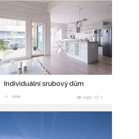
Individuální srubový dům
Sdílet
15323
2