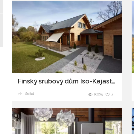
Finský srubový dům Iso-Kajastus
Sdílet
16265
3