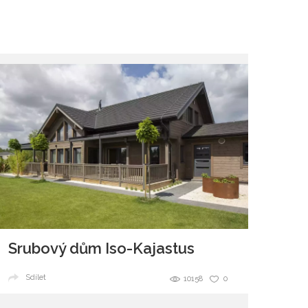
Srubový dům Iso-Kajastus
Sdílet
10158
0