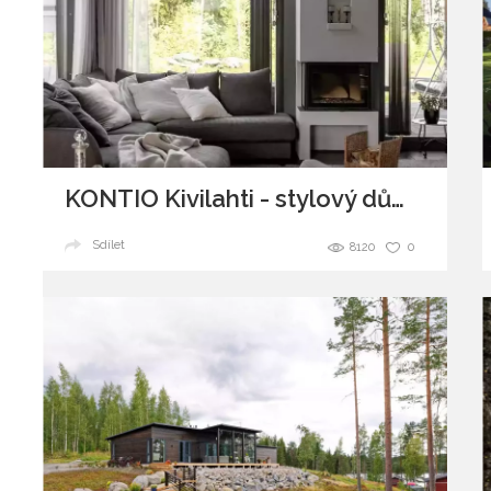
KONTIO Kivilahti - stylový dům ze dřeva
Sdílet
8120
0