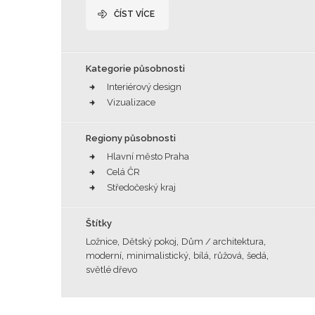
ČÍST VÍCE
Kategorie působnosti
Interiérový design
Vizualizace
Regiony působnosti
Hlavní město Praha
Celá ČR
Středočeský kraj
Štítky
,
,
,
Ložnice
Dětský pokoj
Dům / architektura
,
,
,
,
,
moderní
minimalistický
bílá
růžová
šedá
světlé dřevo