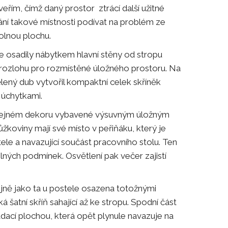
řím, čímž daný prostor ztrácí další užitné
vání takové místnosti podívat na problém ze
olnou plochu.
e osadily nábytkem hlavní stěny od stropu
 rozlohu pro rozmístěné úložného prostoru. Na
lený dub vytvořil kompaktní celek skříněk
 úchytkami.
stejném dekoru vybavené výsuvným úložným
ůžkoviny mají své místo v peřiňáku, který je
e a navazující součást pracovního stolu. Ten
lných podmínek. Osvětlení pak večer zajistí
tejně jako ta u postele osazena totožnými
šatní skříň sahající až ke stropu. Spodní část
dací plochou, která opět plynule navazuje na