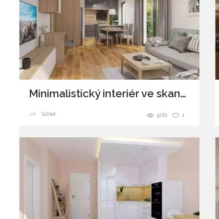
Minimalistický interiér ve skandinávském duchu
Sdílet
5261
1