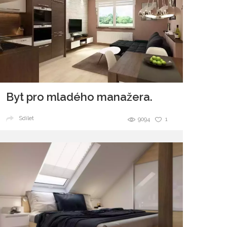
Byt pro mladého manažera.
Sdílet
9094
1