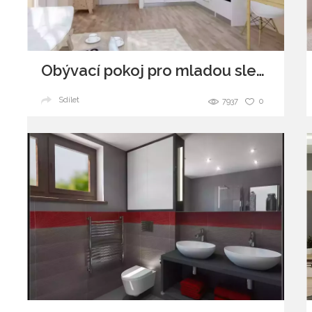
Obývací pokoj pro mladou slečnu ve světlých barvách
Sdílet
7937
0