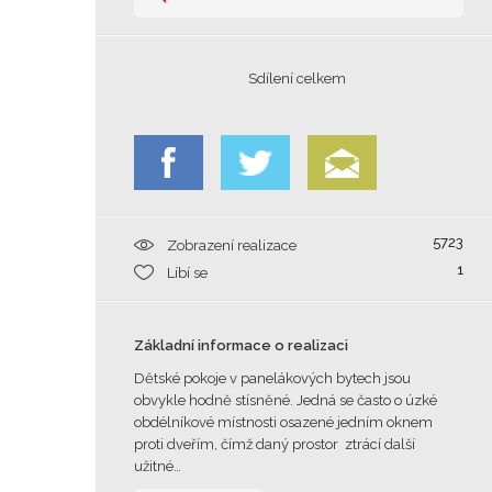
Sdílení celkem
5723
Zobrazení realizace
1
Líbí se
Základní informace o realizaci
Dětské pokoje v panelákových bytech jsou
obvykle hodně stísněné. Jedná se často o úzké
obdélníkové místnosti osazené jedním oknem
proti dveřím, čímž daný prostor ztrácí další
užitné…