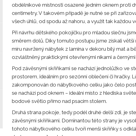
obdélníkové místnosti osazené jedním oknem proti dve
centimetry. V takovém případě je nutné se při zařizo
všech úhlů, od spodu až nahoru, a využít tak každou v
Při návrhu dětského pokojíčku pro mladou slečnu jsm
směrem dolů. Díky tomuto postupu jsme získali větší
míru navržený nábytek z lamina v dekoru bílý mat a bě
ozvláštněný praktickými otevřenými nikami a černými
Pod závěsnými skříňkami se nachází jednolůžko ve 
prostorem, ideálním pro sezónní oblečení či hračky. L
zakomponován do nábytkového celku jako čelo postel
se nachází pod oknem – ideální místo z hlediska světe
bodové světlo přímo nad psacím stolem.
Druhá strana pokoje, tedy podél druhé delší zdi, je s
závěsnými skříňkami. Dominantou této strany je vysoká 
tohoto nábytkového celku tvoří menší skříňky s odklá