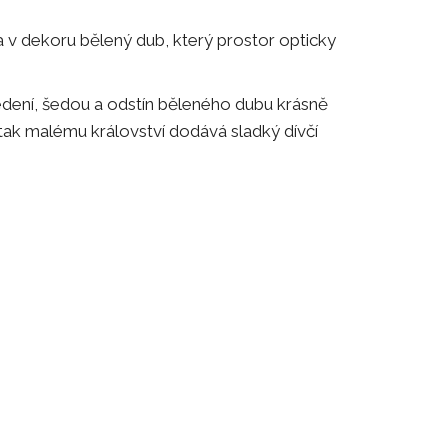
 v dekoru bělený dub, který prostor opticky
edení, šedou a odstín běleného dubu krásně
 tak malému království dodává sladký dívčí