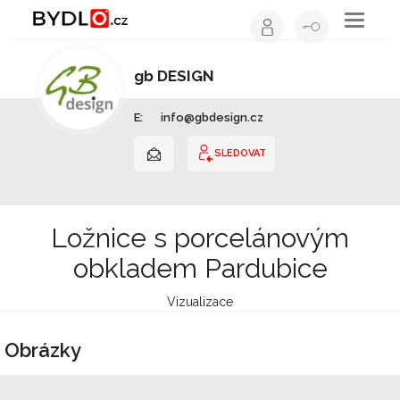
Toggle
navigati
gb DESIGN
Interiérový design | Pardubický kraj
E:
info@gbdesign.cz
SLEDOVAT
Ložnice s porcelánovým
obkladem Pardubice
Vizualizace
Obrázky