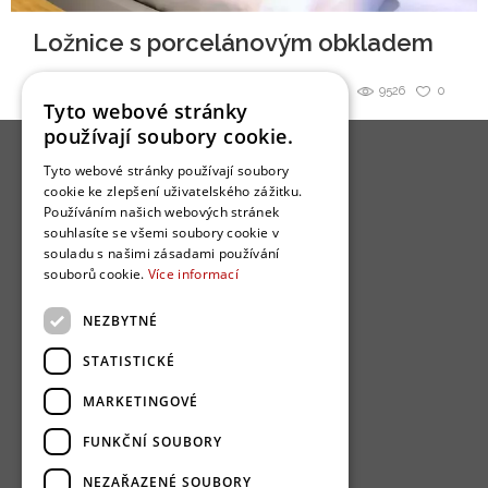
Ložnice s porcelánovým obkladem
Sdílet
9526
0
Tyto webové stránky
používají soubory cookie.
Tyto webové stránky používají soubory
cookie ke zlepšení uživatelského zážitku.
Používáním našich webových stránek
souhlasíte se všemi soubory cookie v
O nás
souladu s našimi zásadami používání
souborů cookie.
Více informací
Bydlo programy
Jak se zapojit?
NEZBYTNÉ
Uživatelské podmínky
STATISTICKÉ
Ochrana osobních údajú
MARKETINGOVÉ
Cookies
FUNKČNÍ SOUBORY
Redakce
NEZAŘAZENÉ SOUBORY