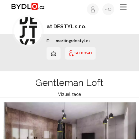
Toggle
navigati
at DESTYL s.r.o.
Architekt | Hlavní město Praha
E:
martin@destyl.cz
SLEDOVAT
Gentleman Loft
Vizualizace