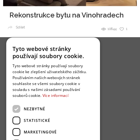
Rekonstrukce bytu na Vinohradech
Sdílet
10844
1
Tyto webové stránky
používají soubory cookie.
Tyto webové stránky používají soubory
cookie ke zlepšení uživatelského zážitku.
O nás
Používáním našich webových stránek
Bydlo programy
souhlasíte se všemi soubory cookie v
souladu s našimi zásadami používání
Jak se zapojit?
souborů cookie.
Více informací
Uživatelské podmínky
NEZBYTNÉ
Ochrana osobních údajú
STATISTICKÉ
Cookies
Redakce
MARKETINGOVÉ