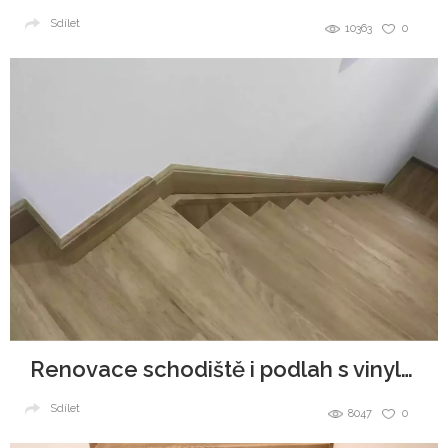
Sdílet
10363
0
Renovace schodiště i podlah s vinylovou podlahou Dub Gladstone Hnědý
Sdílet
8047
0