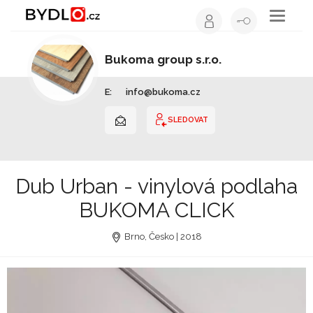
Toggle
navigati
Bukoma group s.r.o.
Ostatní | Jihomoravský kraj
E:
info@bukoma.cz
SLEDOVAT
Dub Urban - vinylová podlaha
BUKOMA CLICK
Brno, Česko | 2018