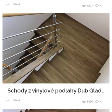
Sdílet
5877
0
Schody z vinylové podlahy Dub Gladstone Hnědy
Sdílet
8866
0