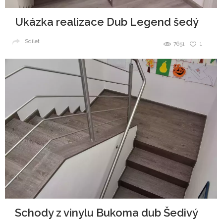
Ukázka realizace Dub Legend šedý
Sdílet
7651
1
Schody z vinylu Bukoma dub Šedivý