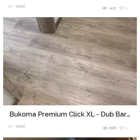
Sdílet
14331
1
Bukoma Premium Click XL - Dub Barfold Ukázka realizace
Sdílet
8966
1