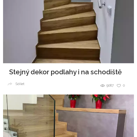
Stejný dekor podlahy i na schodiště
Sdílet
9087
0