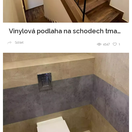
Vinylová podlaha na schodech tmavší dekor
Sdílet
4547
1