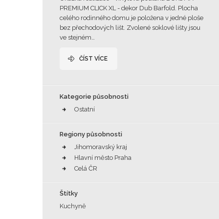
PREMIUM CLICK XL - dekor Dub Barfold. Plocha
celého rodinného domu je položena v jedné ploše
bez přechodových lišt. Zvolené soklové lišty jsou
ve stejném…
ČÍST VÍCE
Kategorie působnosti
Ostatní
Regiony působnosti
Jihomoravský kraj
Hlavní město Praha
Celá ČR
Štítky
Kuchyně