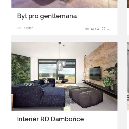
Byt pro gentlemana
Sdílet
12934
1
Interiér RD Dambořice