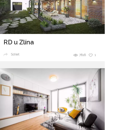
RD u Zlína
Sdílet
7818
1