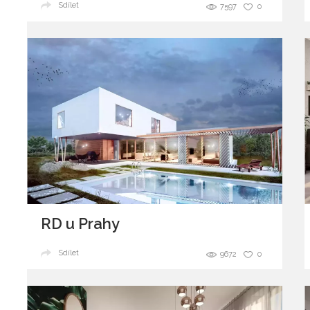
Sdílet
7597
0
RD u Prahy
Sdílet
9672
0