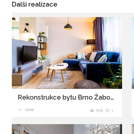
Další realizace
Rekonstrukce bytu Brno Žabovřesky
Sdílet
7179
1