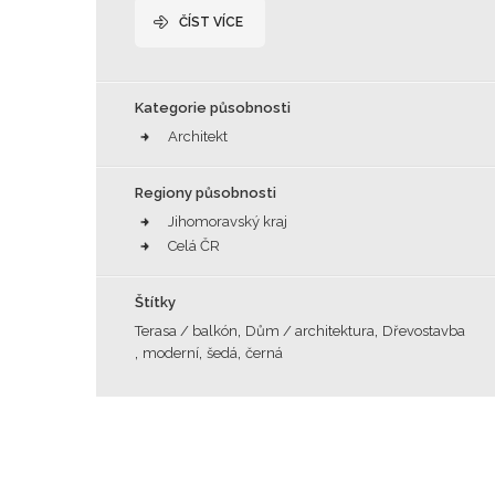
ČÍST VÍCE
Kategorie působnosti
Architekt
Regiony působnosti
Jihomoravský kraj
Celá ČR
Štítky
,
,
Terasa / balkón
Dům / architektura
Dřevostavba
,
,
,
moderní
šedá
černá