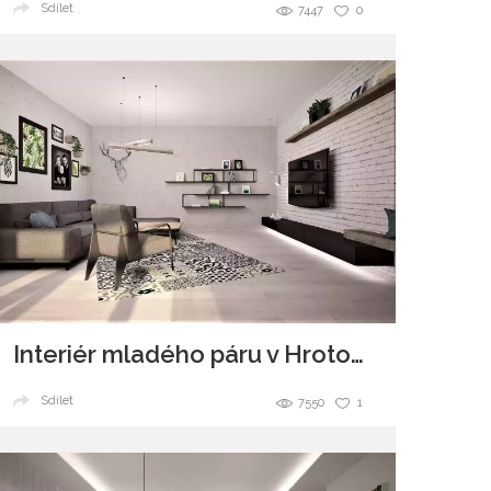
Sdílet
7447
0
Interiér mladého páru v Hrotovicích
Sdílet
7550
1