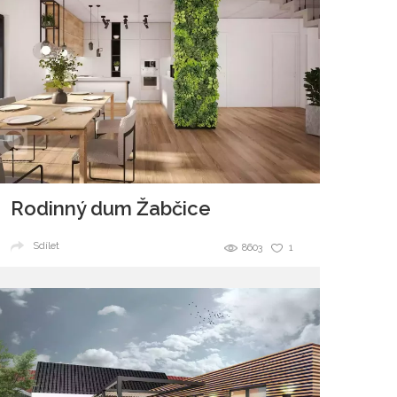
Rodinný dum Žabčice
Sdílet
8603
1