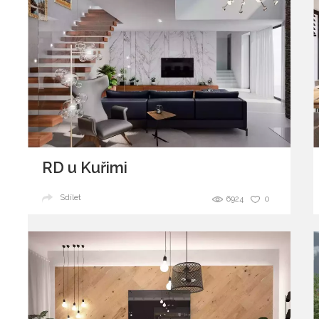
RD u Kuřimi
Sdílet
6924
0