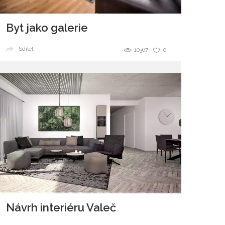
Byt jako galerie
Sdílet
10367
0
Návrh interiéru Valeč