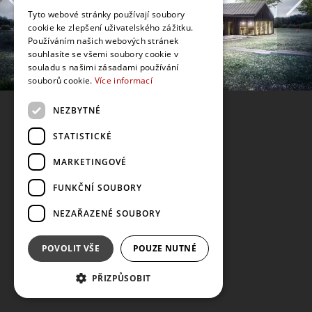
Tyto webové stránky používají soubory
cookie ke zlepšení uživatelského zážitku.
Používáním našich webových stránek
souhlasíte se všemi soubory cookie v
souladu s našimi zásadami používání
souborů cookie.
Více informací
NEZBYTNÉ
STATISTICKÉ
MARKETINGOVÉ
FUNKČNÍ SOUBORY
NEZAŘAZENÉ SOUBORY
POVOLIT VŠE
POUZE NUTNÉ
PŘIZPŮSOBIT