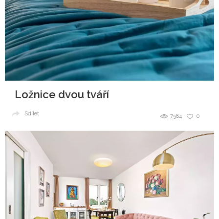
Ložnice dvou tváří
Sdílet
7584
0