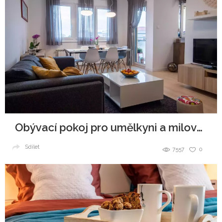
Obývací pokoj pro umělkyni a milovnici čtení.
Sdílet
7557
0