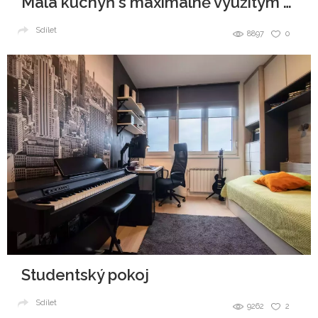
Malá kuchyň s maximálně využitým prost
Sdílet
8897
0
Studentský pokoj
Sdílet
9262
2