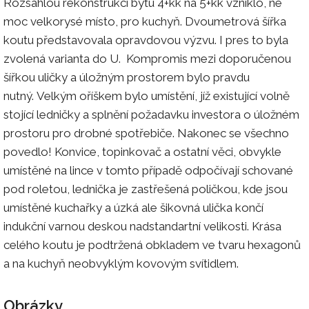
Rozsáhlou rekonstrukci bytu 4+kk na 5+kk vzniklo, ne
moc velkorysé místo, pro kuchyň. Dvoumetrová šířka
koutu představovala opravdovou výzvu. I pres to byla
zvolená varianta do U. Kompromis mezi doporučenou
šířkou uličky a úložným prostorem bylo pravdu
nutný. Velkým oříškem bylo umístění, jíž existující volně
stojící ledničky a splnění požadavku investora o úložném
prostoru pro drobné spotřebiče. Nakonec se všechno
povedlo! Konvice, topinkovač a ostatní věci, obvykle
umístěné na lince v tomto případě odpočívají schované
pod roletou, lednička je zastřešená poličkou, kde jsou
umístěné kuchařky a úzká ale šikovná ulička končí
indukční varnou deskou nadstandartní velikosti. Krása
celého koutu je podtržená obkladem ve tvaru hexagonů
a na kuchyň neobvyklým kovovým svítidlem.
Obrázky