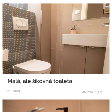
Malá, ale šikovná toaleta
Sdílet
7661
0