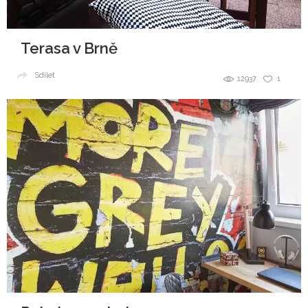
Terasa v Brně
Sdílet
12937
1