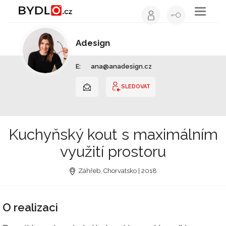
Toggle
navigati
Adesign
Interiérový design | Celá ČR
E:
ana@anadesign.cz
SLEDOVAT
Kuchyňský kout s maximálním
využití prostoru
Záhřeb, Chorvatsko | 2018
O realizaci