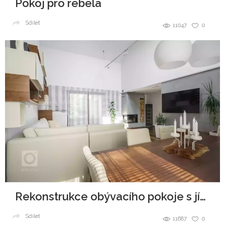
Pokoj pro rebela
Sdílet
11047
0
Rekonstrukce obývacího pokoje s jídelním koutem
Sdílet
11687
0