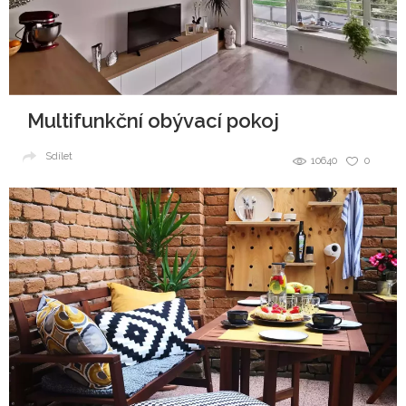
Multifunkční obývací pokoj
Sdílet
10640
0