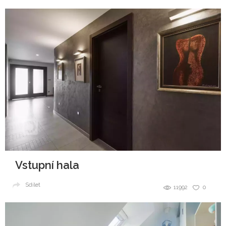
Vstupní hala
Sdílet
11992
0