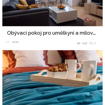
Obývací pokoj pro umělkyni a milovnici čtení.
Sdílet
7556
0