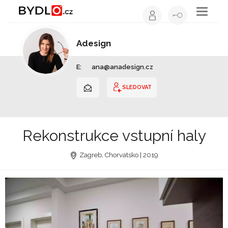
Toggle
navigati
Adesign
Interiérový design | Celá ČR
E:
ana@anadesign.cz
SLEDOVAT
Rekonstrukce vstupní haly
Zagreb, Chorvatsko | 2019