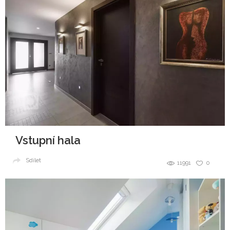
Vstupní hala
Sdílet
11991
0