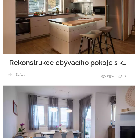
Rekonstrukce obývacího pokoje s kuchyňským koutem a jídelnou
Sdílet
6984
0