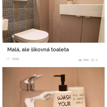
Malá, ale šikovná toaleta
Sdílet
7660
0