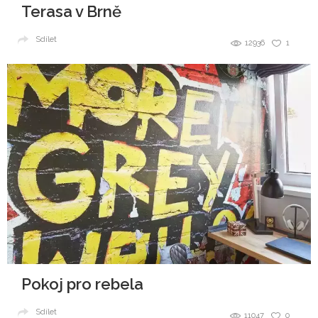
Terasa v Brně
Sdílet
12936
1
Pokoj pro rebela
Sdílet
11047
0