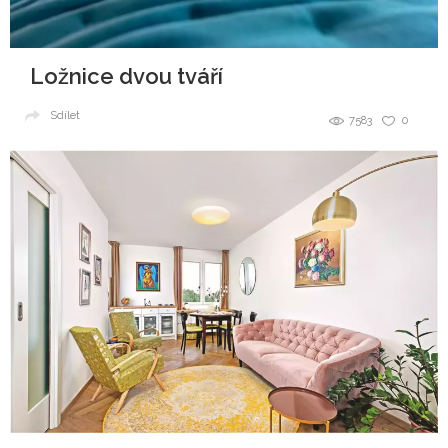
Ložnice dvou tváří
Sdílet
7583
0