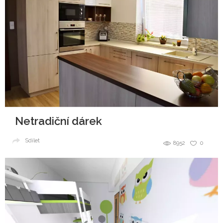
Netradiční dárek
Sdílet
8952
0