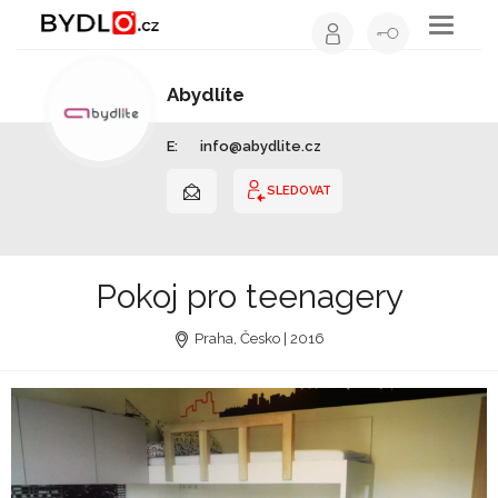
Toggle
navigati
Abydlíte
Interiérový design | Moravskoslezský kraj
E:
info@abydlite.cz
SLEDOVAT
Pokoj pro teenagery
Praha, Česko | 2016