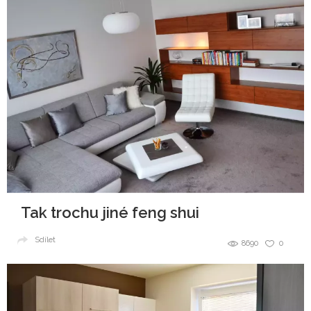
Tak trochu jiné feng shui
Sdílet
8690
0