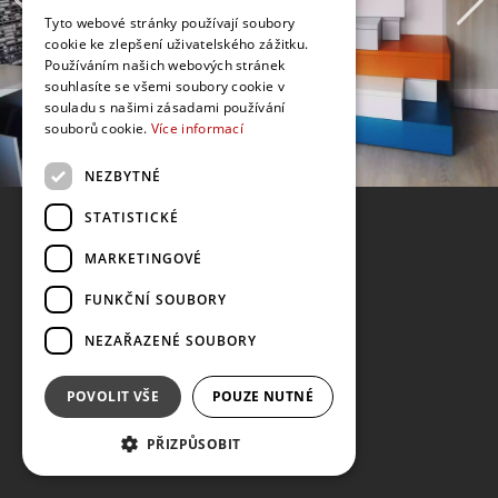
Tyto webové stránky používají soubory
cookie ke zlepšení uživatelského zážitku.
Používáním našich webových stránek
souhlasíte se všemi soubory cookie v
souladu s našimi zásadami používání
souborů cookie.
Více informací
NEZBYTNÉ
STATISTICKÉ
MARKETINGOVÉ
FUNKČNÍ SOUBORY
NEZAŘAZENÉ SOUBORY
POVOLIT VŠE
POUZE NUTNÉ
PŘIZPŮSOBIT