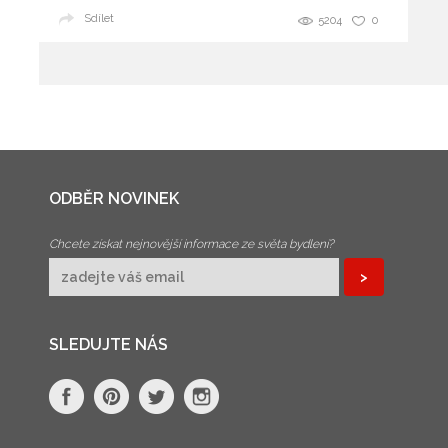
Sdílet
5204
0
ODBĚR NOVINEK
Chcete získat nejnovější informace ze světa bydlení?
SLEDUJTE NÁS