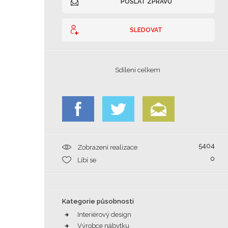
POSLAT ZPRÁVU
SLEDOVAT
Sdílení celkem
5404
Zobrazení realizace
0
Líbí se
Kategorie působnosti
Interiérový design
Výrobce nábytku