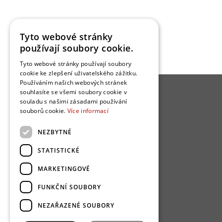
Tyto webové stránky
používají soubory cookie.
Tyto webové stránky používají soubory
cookie ke zlepšení uživatelského zážitku.
Používáním našich webových stránek
souhlasíte se všemi soubory cookie v
O BYDLENÍ
souladu s našimi zásadami používání
souborů cookie.
Více informací
Kuchyně
NEZBYTNÉ
Obývací pokoj
Ložnice
STATISTICKÉ
Koupelna
MARKETINGOVÉ
Dům / architektura
Dřevostavba
FUNKČNÍ SOUBORY
NEZAŘAZENÉ SOUBORY