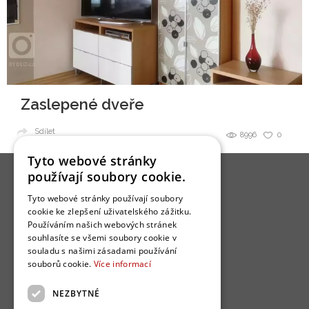
Zaslepené dveře
Sdílet
8996
0
Tyto webové stránky
používají soubory cookie.
Tyto webové stránky používají soubory
cookie ke zlepšení uživatelského zážitku.
Používáním našich webových stránek
O nás
souhlasíte se všemi soubory cookie v
souladu s našimi zásadami používání
Bydlo programy
souborů cookie.
Více informací
Jak se zapojit?
NEZBYTNÉ
Uživatelské podmínky