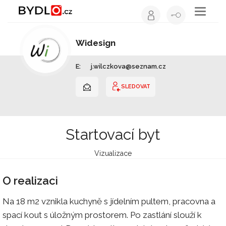
Toggle
navigati
Widesign
Interiérový design | Moravskoslezský kraj
E:
j.wilczkova@seznam.cz
SLEDOVAT
Startovací byt
Vizualizace
O realizaci
Na 18 m2 vznikla kuchyně s jídelním pultem, pracovna a
spací kout s úložným prostorem. Po zastlání slouží k