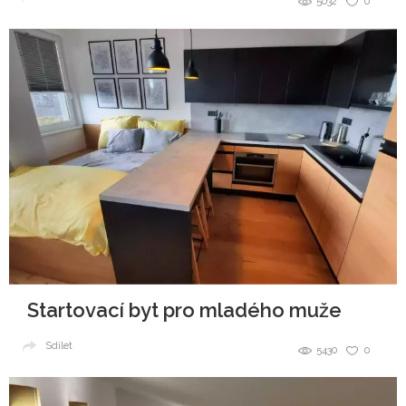
5032
0
Startovací byt pro mladého muže
Sdílet
5430
0