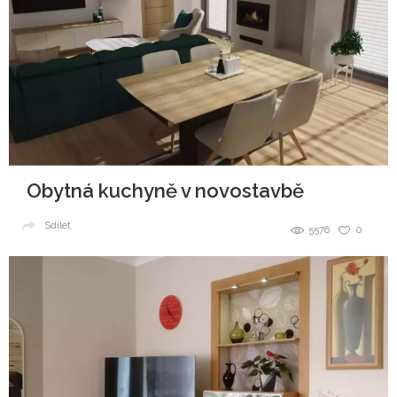
Obytná kuchyně v novostavbě
Sdílet
5576
0