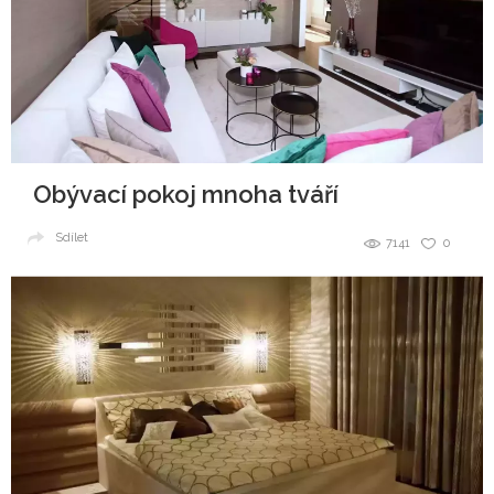
Obývací pokoj mnoha tváří
Sdílet
7141
0