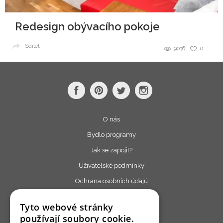
Redesign obývacího pokoje
Sdílet
9036
0
O nás
Bydlo programy
Jak se zapojit?
Uživatelské podmínky
Ochrana osobních údajú
Cookies
Tyto webové stránky
Redakce
používají soubory cookie.