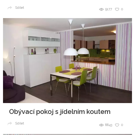
Sdílet
9177
0
Obývací pokoj s jídelním koutem
Sdílet
8843
0