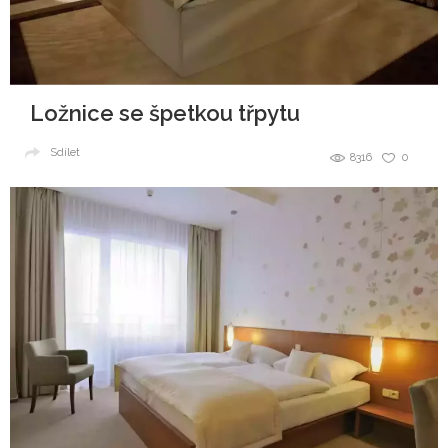
Ložnice se špetkou třpytu
Sdílet
8316
0