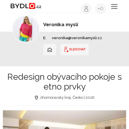
Toggle
navigati
Veronika myslí
Interiérový design | Jihomoravský kraj
E:
veronika@veronikamysli.cz
SLEDOVAT
Redesign obývacího pokoje s
etno prvky
Jihomoravský kraj, Česko | 2016