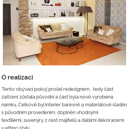
O realizaci
Tento obývací pokoj prošel redesignem, tedy část
zařízení zůstala původní a část byla nově vyrobena
namíru. Celkově byl interier barevně a materiálově sladěn
s původním provedením, doplněn vhodnými
textiliemi, suvenýry z cest majitelů a dalšími dekoracemi
v ethno stylu.