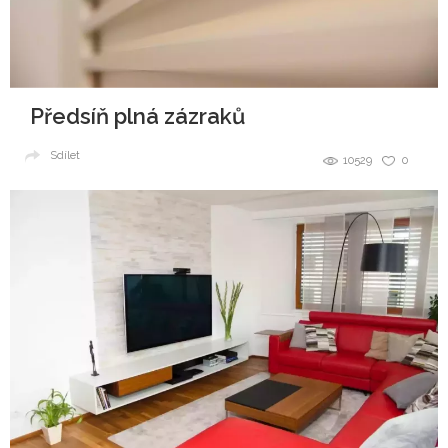
Předsíň plná zázraků
Sdílet
10529
0