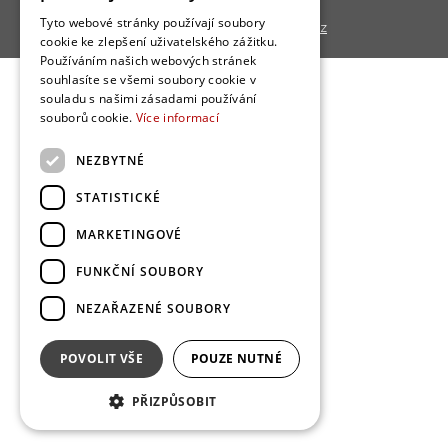
Tyto webové stránky používají soubory
Copyright © 2013 - 2026,
Bydlo.cz
cookie ke zlepšení uživatelského zážitku.
Používáním našich webových stránek
souhlasíte se všemi soubory cookie v
souladu s našimi zásadami používání
souborů cookie.
Více informací
NEZBYTNÉ
STATISTICKÉ
MARKETINGOVÉ
FUNKČNÍ SOUBORY
NEZAŘAZENÉ SOUBORY
POVOLIT VŠE
POUZE NUTNÉ
PŘIZPŮSOBIT