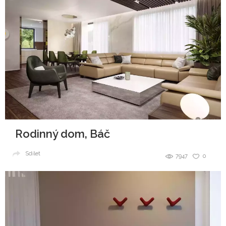
Rodinný dom, Báč
Sdílet
7947
0