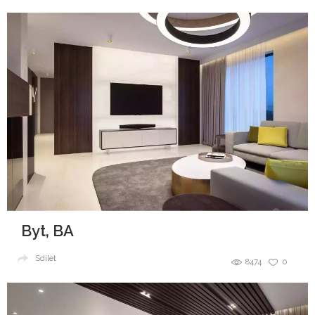
Byt, BA
Sdílet
8474
0