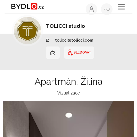
Toggle
navigati
TOLICCI studio
Interiérový design | Slovensko
E:
tolicci@tolicci.com
SLEDOVAT
Apartmán, Žilina
Vizualizace