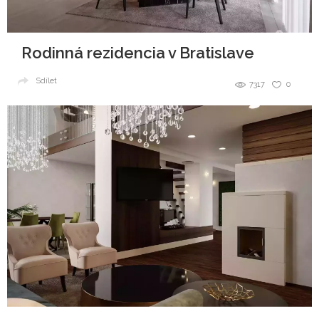
Rodinná rezidencia v Bratislave
Sdílet
7317
0