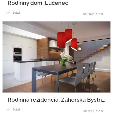
Rodinný dom, Lučenec
Sdílet
8072
0
Rodinná rezidencia, Záhorská Bystrica
Sdílet
9513
0