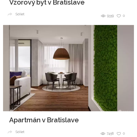
Vzorový byt v Bratislave
Sdílet
9339
0
Apartmán v Bratislave
Sdílet
7458
0