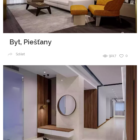
Byt, Piešťany
Sdílet
9017
0