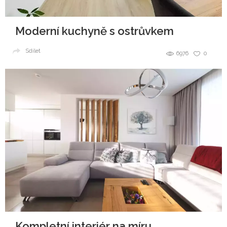
Moderní kuchyně s ostrůvkem
Sdílet
6976
0
Kompletní interiér na míru