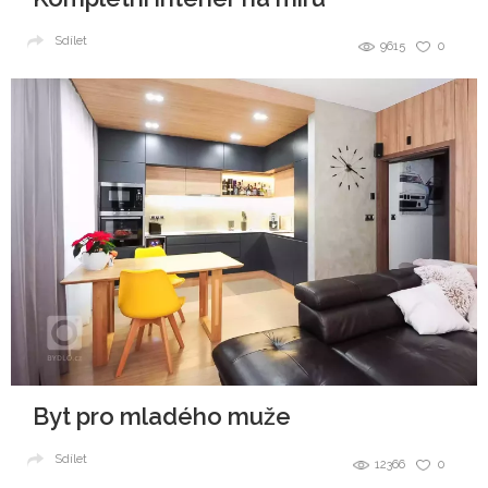
Sdílet
9615
0
Byt pro mladého muže
Sdílet
12366
0