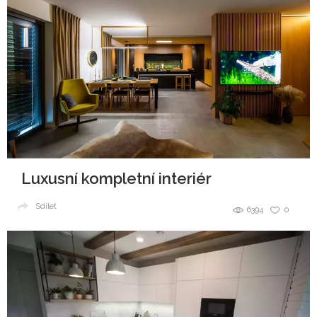
Luxusní kompletní interiér
Sdílet
6394
0