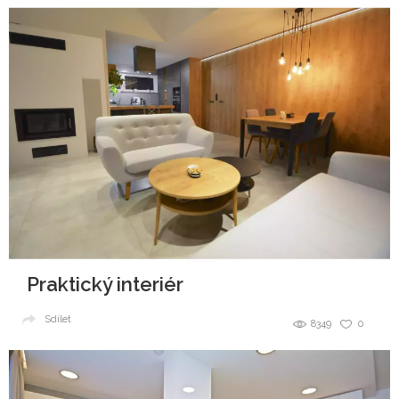
Praktický interiér
Sdílet
8349
0