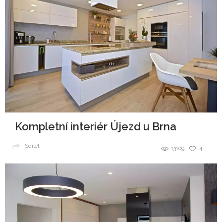
Kompletní interiér Újezd u Brna
Sdílet
13109
4