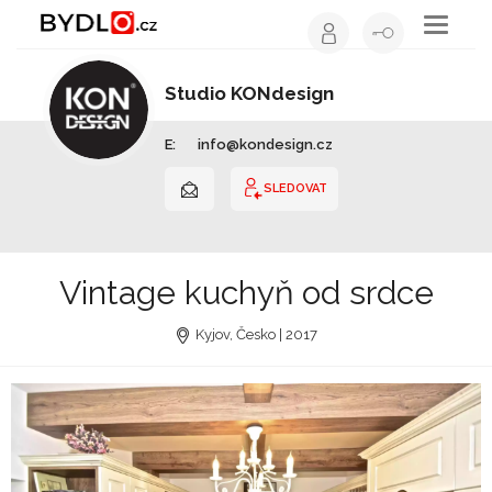
Toggle
navigati
Studio KONdesign
Interiérový design | Jihomoravský kraj
E:
info@kondesign.cz
SLEDOVAT
Vintage kuchyň od srdce
Kyjov, Česko | 2017