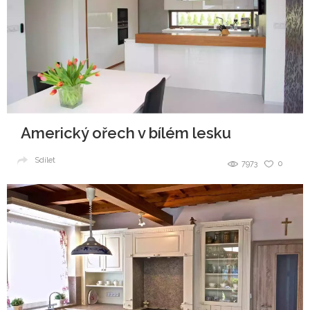
Americký ořech v bílém lesku
Sdílet
7973
0