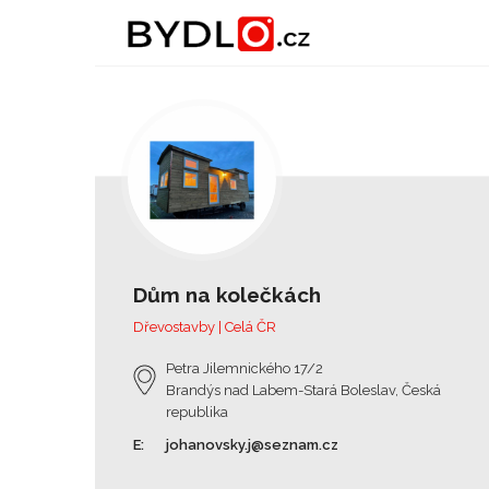
Dům na kolečkách
Dřevostavby | Celá ČR
Petra Jilemnického 17/2
Brandýs nad Labem-Stará Boleslav, Česká
republika
E:
johanovsky.j@seznam.cz