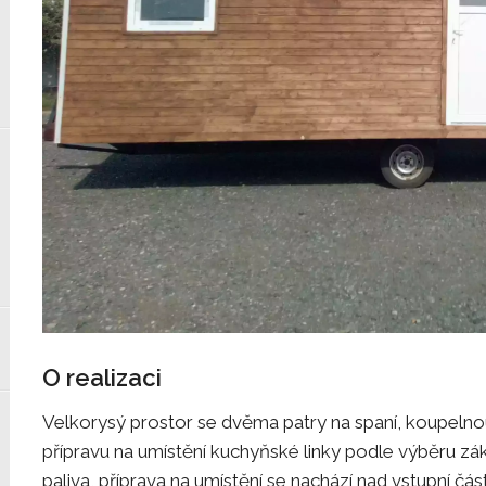
O realizaci
Velkorysý prostor se dvěma patry na spaní, koupelno
přípravu na umístění kuchyňské linky podle výběru zák
paliva, příprava na umístění se nachází nad vstupní čás