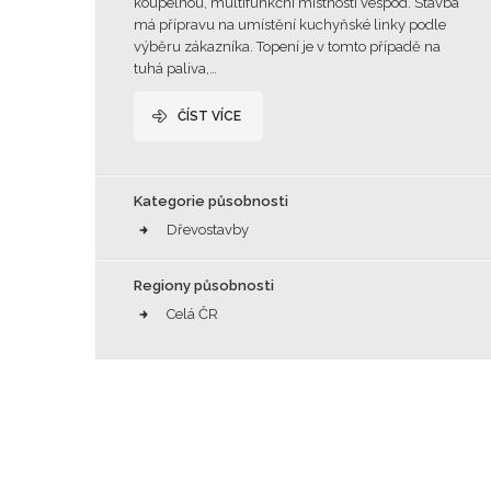
koupelnou, multifunkční místností vespod. Stavba
má přípravu na umístění kuchyňské linky podle
výběru zákazníka. Topení je v tomto případě na
tuhá paliva,…
ČÍST VÍCE
Kategorie působnosti
Dřevostavby
Regiony působnosti
Celá ČR