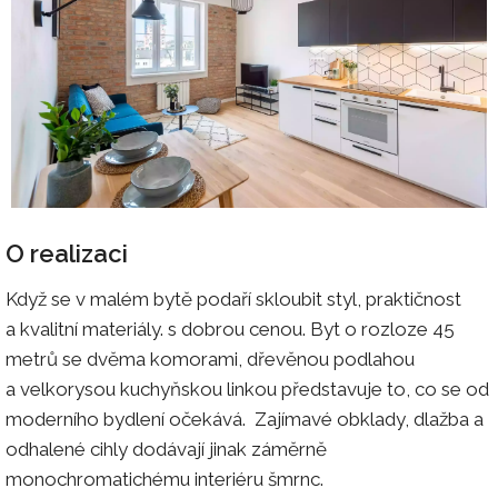
O realizaci
Když se v malém bytě podaří skloubit styl, praktičnost
a kvalitní materiály. s dobrou cenou. Byt o rozloze 45
metrů se dvěma komorami, dřevěnou podlahou
a velkorysou kuchyňskou linkou představuje to, co se od
moderního bydlení očekává. Zajímavé obklady, dlažba a
odhalené cihly dodávají jinak záměrně
monochromatichému interiéru šmrnc.