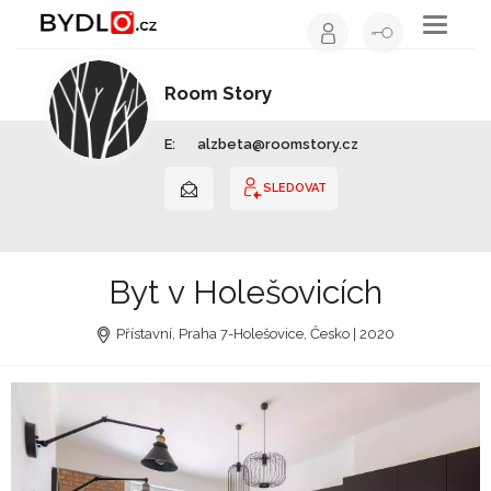
Toggle
navigati
Room Story
Interiérový design | Středočeský kraj
E:
alzbeta@roomstory.cz
SLEDOVAT
Byt v Holešovicích
Přístavní, Praha 7-Holešovice, Česko | 2020