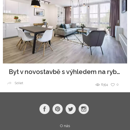
Byt v novostavbě s výhledem na rybník
Sdílet
8394
0
O nás