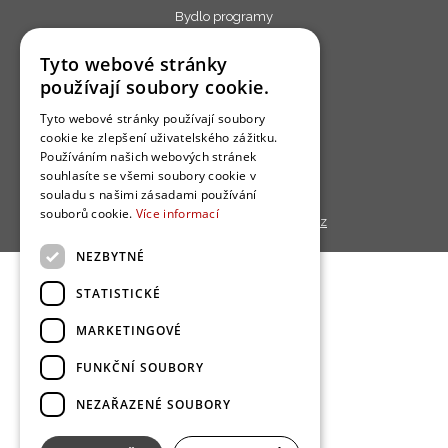
Bydlo programy
Jak se zapojit?
Tyto webové stránky
Uživatelské podmínky
používají soubory cookie.
Ochrana osobních údajú
Tyto webové stránky používají soubory
cookie ke zlepšení uživatelského zážitku.
Cookies
Používáním našich webových stránek
Redakce
souhlasíte se všemi soubory cookie v
souladu s našimi zásadami používání
souborů cookie.
Více informací
Copyright © 2013 - 2026,
Bydlo.cz
NEZBYTNÉ
STATISTICKÉ
MARKETINGOVÉ
FUNKČNÍ SOUBORY
NEZAŘAZENÉ SOUBORY