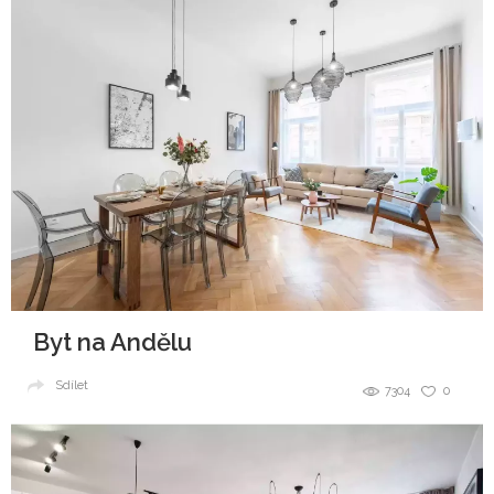
Byt na Andělu
Sdílet
7304
0