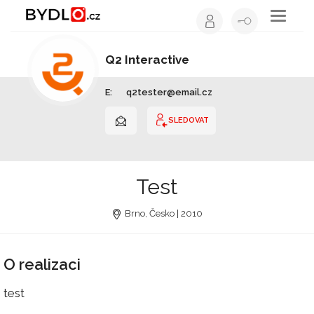
Toggle
navigati
Q2 Interactive
Ostatní | Jihomoravský kraj
E:
q2tester@email.cz
SLEDOVAT
Test
Brno, Česko | 2010
O realizaci
test