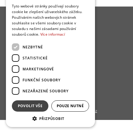
Tyto webové stránky používají soubory
cookie ke zlepšení uživatelského zážitku.
Používáním našich webových stránek
souhlasíte se všemi soubory cookie v
souladu s našimi zásadami používání
souborů cookie.
Více informací
O nás
NEZBYTNÉ
Bydlo programy
STATISTICKÉ
Jak se zapojit?
Uživatelské podmínky
MARKETINGOVÉ
Ochrana osobních údajú
FUNKČNÍ SOUBORY
Cookies
NEZAŘAZENÉ SOUBORY
Redakce
POVOLIT VŠE
POUZE NUTNÉ
Copyright © 2013 - 2026,
Bydlo.cz
PŘIZPŮSOBIT