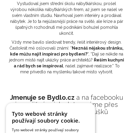
Vystudoval jsem střední školu nábytkářskou, prošel
výrobou několika nábytkářských firem, až jsem se našel ve
svém vlastním studiu. Navrhoval jsem interiéry a prodával
nábytek. Je to ta nejúžasnější práce na světě, ale krize a pár
špatných rozhodnutí mé podnikání bohužel pomohla
ukončit.
Vždy mne bavilo sledovat trendy, řešit interiérový design.
Častokrát mě oslovovali známí: “
Neznáš nějakou stránku,
kde můžu najít inspiraci pro bydlení?
”, “Dají se někde na
jednom místě najít ukázky práce architektů?
Řeším kuchyni
a rád bych se inspiroval
, našel zajímavé realizace.” To
mne přivedlo na myšlenku takové místo vytvořit.
Jmenuje se Bydlo.cz
a na facebooku
jsme již více jak 7let a máme přes
200 000 aktivních fanoušků
Tyto webové stránky
používají soubory cookie.
Tyto webové stránky používají soubory