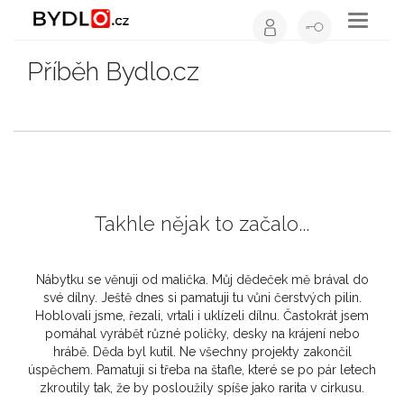
Toggle
navigati
Příběh Bydlo.cz
Takhle nějak to začalo...
Nábytku se věnuji od malička. Můj dědeček mě brával do
své dílny. Ještě dnes si pamatuji tu vůni čerstvých pilin.
Hoblovali jsme, řezali, vrtali i uklízeli dílnu. Častokrát jsem
pomáhal vyrábět různé poličky, desky na krájení nebo
hrábě. Děda byl kutil. Ne všechny projekty zakončil
úspěchem. Pamatuji si třeba na štafle, které se po pár letech
zkroutily tak, že by posloužily spíše jako rarita v cirkusu.