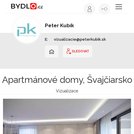
Toggle
navigati
Peter Kubík
Vizualizace | Slovensko
E:
vizualizacie@peterkubik.sk
SLEDOVAT
Apartmánové domy, Švajčiarsko
Vizualizace