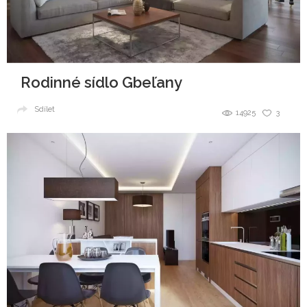
Rodinné sídlo Gbeľany
Sdílet
14925
3