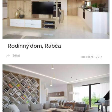
Rodinný dom, Rabča
Sdílet
13878
3