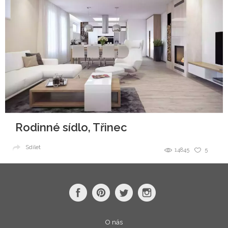
Rodinné sídlo, Třinec
Sdílet
14845
5
O nás