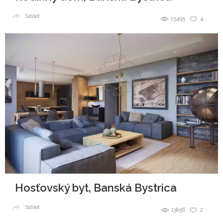
Sdílet
15495
4
Hosťovský byt, Banská Bystrica
Sdílet
13856
2